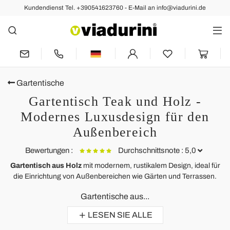
Kundendienst Tel. +390541623760 - E-Mail an info@viadurini.de
Gartentische
Gartentisch Teak und Holz -
Modernes Luxusdesign für den
Außenbereich
Bewertungen :
Durchschnittsnote : 5,0
Gartentisch aus Holz
mit modernem, rustikalem Design, ideal für
die Einrichtung von Außenbereichen wie Gärten und Terrassen.
Verlängerbarer Gartentisch in Teak Amalfi
R
Gartentische aus...
J'ai acheté cette table extensible en teck pour mon jardin et je n'aurais
A
pas pu faire un meilleur achat.
LESEN SIE ALLE
Belle table exactement comme je m'y attendais.
I