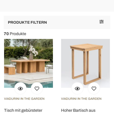
Service client amical et professionnel.
h
T
L
Z
Toggle
H
PRODUKTE FILTERN
navigat
d
B
70
Produkte
M
A
VIADURINI IN THE GARDEN
VIADURINI IN THE GARDEN
Tisch mit gebürsteter
Hoher Bartisch aus