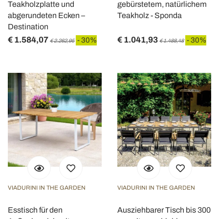
Teakholzplatte und
gebürstetem, natürlichem
abgerundeten Ecken –
Teakholz - Sponda
Destination
€ 1.584,07
€ 1.041,93
- 30%
- 30%
€ 2.262,95
€ 1.488,48
VIADURINI IN THE GARDEN
VIADURINI IN THE GARDEN
Esstisch für den
Ausziehbarer Tisch bis 300