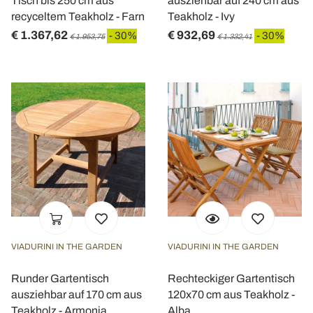
Tisch bis 250 cm aus
ausziehbar auf 240 cm aus
recyceltem Teakholz - Farn
Teakholz - Ivy
€ 1.367,62
€ 932,69
- 30%
- 30%
€ 1.953,75
€ 1.332,41
VIADURINI IN THE GARDEN
VIADURINI IN THE GARDEN
Runder Gartentisch
Rechteckiger Gartentisch
ausziehbar auf 170 cm aus
120x70 cm aus Teakholz -
Teakholz - Armonia
Alba