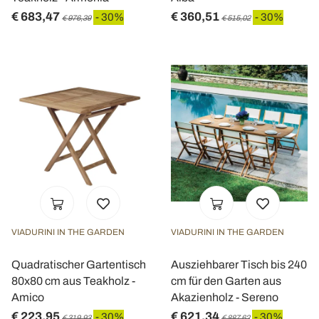
€ 683,47
€ 360,51
- 30%
- 30%
€ 976,39
€ 515,02
VIADURINI IN THE GARDEN
VIADURINI IN THE GARDEN
Quadratischer Gartentisch
Ausziehbarer Tisch bis 240
80x80 cm aus Teakholz -
cm für den Garten aus
Amico
Akazienholz - Sereno
€ 223,95
€ 621,34
- 30%
- 30%
€ 319,93
€ 887,62