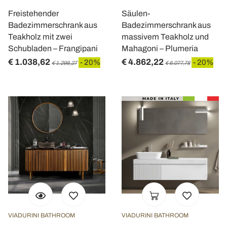
Freistehender
Säulen-
Badezimmerschrank aus
Badezimmerschrank aus
Teakholz mit zwei
massivem Teakholz und
Schubladen – Frangipani
Mahagoni – Plumeria
€ 1.038,62
€ 4.862,22
- 20%
- 20%
€ 1.298,27
€ 6.077,78
VIADURINI BATHROOM
VIADURINI BATHROOM