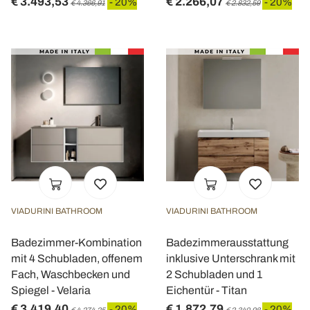
€ 3.493,53
€ 2.266,07
- 20%
- 20%
€ 4.366,91
€ 2.832,59
VIADURINI BATHROOM
VIADURINI BATHROOM
Badezimmer-Kombination
Badezimmerausstattung
mit 4 Schubladen, offenem
inklusive Unterschrank mit
Fach, Waschbecken und
2 Schubladen und 1
Spiegel - Velaria
Eichentür - Titan
€ 3.419,40
€ 1.872,79
- 20%
- 20%