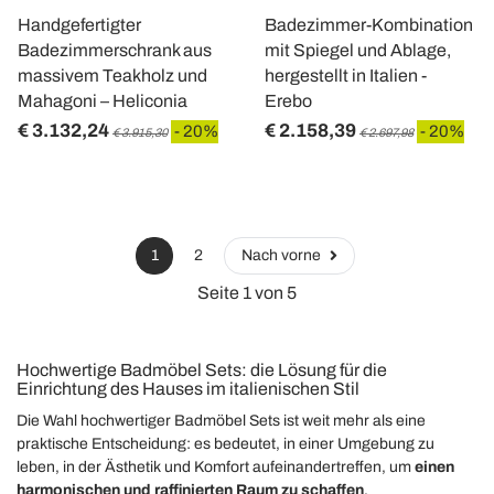
Handgefertigter
Badezimmer-Kombination
Badezimmerschrank aus
mit Spiegel und Ablage,
massivem Teakholz und
hergestellt in Italien -
Mahagoni – Heliconia
Erebo
€ 3.132,24
€ 2.158,39
- 20%
- 20%
€ 3.915,30
€ 2.697,98
1
2
Nach vorne
Seite 1 von 5
Hochwertige Badmöbel Sets: die Lösung für die
Einrichtung des Hauses im italienischen Stil
Die Wahl hochwertiger Badmöbel Sets ist weit mehr als eine
praktische Entscheidung: es bedeutet, in einer Umgebung zu
leben, in der Ästhetik und Komfort aufeinandertreffen, um
einen
harmonischen und raffinierten Raum zu schaffen
.