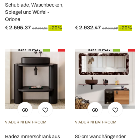
Schublade, Waschbecken,
Spiegel und Würfel -
Orione
€ 2.595,37
€ 2.932,47
- 20%
- 20%
€ 3.244,21
€ 3.665,59
VIADURINI BATHROOM
VIADURINI BATHROOM
Badezimmerschrank aus
80 cm wandhängender