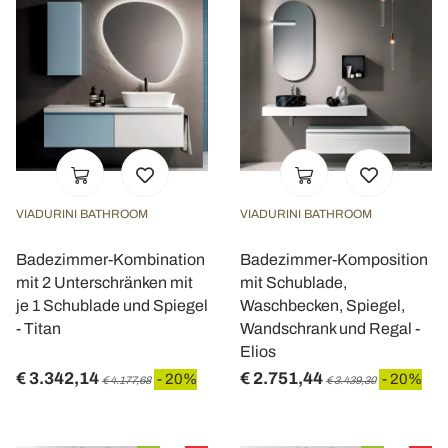
VIADURINI BATHROOM
VIADURINI BATHROOM
Badezimmer-Kombination
Badezimmer-Komposition
mit 2 Unterschränken mit
mit Schublade,
je 1 Schublade und Spiegel
Waschbecken, Spiegel,
- Titan
Wandschrank und Regal -
Elios
€ 3.342,14
€ 2.751,44
- 20%
- 20%
€ 4.177,68
€ 3.439,30