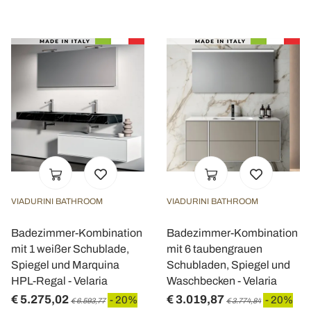
VIADURINI BATHROOM
VIADURINI BATHROOM
Badezimmer-Kombination
Badezimmer-Kombination
mit 1 weißer Schublade,
mit 6 taubengrauen
Spiegel und Marquina
Schubladen, Spiegel und
HPL-Regal - Velaria
Waschbecken - Velaria
€ 5.275,02
€ 3.019,87
- 20%
- 20%
€ 6.593,77
€ 3.774,84