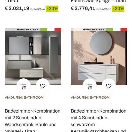
- Titan
Fach sowie Spiegel - Titan
€ 2.031,19
€ 2.776,41
- 20%
- 20%
€ 2.538,99
€ 3.470,51
VIADURINI BATHROOM
VIADURINI BATHROOM
Badezimmer-Kombination
Badezimmer-Kombination
mit 2 Schubladen,
mit 4 Schubladen,
Wandschrank, Säule und
schwarzem
Spiegel - Titan
Keramikwaschbecken und