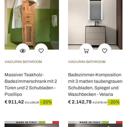
VIADURINI BATHROOM
VIADURINI BATHROOM
Massiver Teakholz-
Badezimmer-Komposition
Badezimmerschrank mit 2
mit 3 matten taubengrauen
Türen und 2 Schubladen -
Schubladen, Spiegel und
Posillipo
Waschbecken - Velaria
€ 911,42
€ 2.142,78
- 20%
- 20%
€ 1.139,28
€ 2.678,48