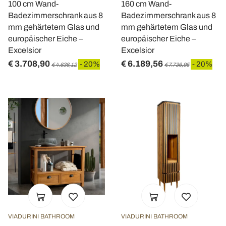
100 cm Wand-
160 cm Wand-
Badezimmerschrank aus 8
Badezimmerschrank aus 8
mm gehärtetem Glas und
mm gehärtetem Glas und
europäischer Eiche –
europäischer Eiche –
Excelsior
Excelsior
€ 3.708,90
€ 6.189,56
- 20%
- 20%
€ 4.636,12
€ 7.736,95
VIADURINI BATHROOM
VIADURINI BATHROOM