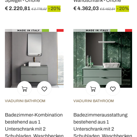
Spiegel - Orione
Wandschrank - Orione
€ 2.220,81
€ 4.362,03
- 20%
- 20%
€ 2.776,02
€ 5.452,54
VIADURINI BATHROOM
VIADURINI BATHROOM
Badezimmer-Kombination
Badezimmerausstattung
bestehend aus 1
bestehend aus 1
Unterschrank mit 2
Unterschrank mit 2
Schubladen, Waschbecken
Schubladen, Waschbecken