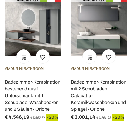
VIADURINI BATHROOM
VIADURINI BATHROOM
Badezimmer-Kombination
Badezimmer-Kombination
bestehend aus 1
mit 2 Schubladen,
Unterschrank mit 1
Calacatta-
Schublade, Waschbecken
Keramikwaschbecken und
und 2 Säulen - Orione
Spiegel - Orione
€ 4.546,19
€ 3.001,14
- 20%
- 20%
€ 5.682,74
€ 3.751,43