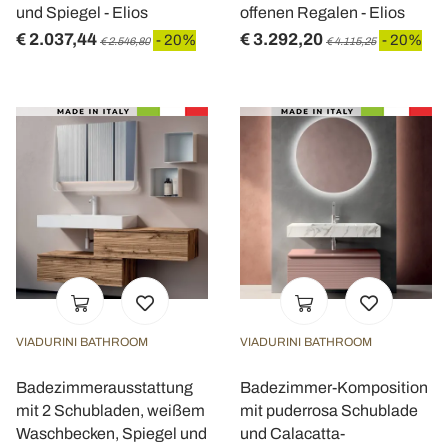
und Spiegel - Elios
offenen Regalen - Elios
€ 2.037,44
€ 3.292,20
- 20%
- 20%
€ 2.546,80
€ 4.115,25
VIADURINI BATHROOM
VIADURINI BATHROOM
Badezimmerausstattung
Badezimmer-Komposition
mit 2 Schubladen, weißem
mit puderrosa Schublade
Waschbecken, Spiegel und
und Calacatta-