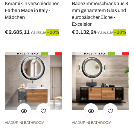
Keramik in verschiedenen
Badezimmerschrank aus 8
Farben Made in Italy -
mm gehärtetem Glas und
Mädchen
europäischer Eiche -
Excelsior
€ 2.685,11
€ 3.132,24
- 20%
- 20%
€ 3.356,39
€ 3.915,30
VIADURINI BATHROOM
VIADURINI BATHROOM