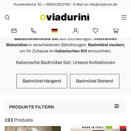
Kundendienst Tel. +390541623760 - E-Mail an info@viadurini.de
Badezimmer
Badezimmermöbel und Badmöbel
Set
Badezimmermöbel Set
aus hochwertigen,
innovativen
Materialien
in verschiedenen Stilrichtungen.
Badmöbel modern
,
um Ihr Zuhause im
italienischen Stil
einzurichten.
Italienische Badmöbel Set: Unsere Kollektionen
Badmöbel Hängend
Badmöbel Stehend
Toggle
PRODUKTE FILTERN
navigat
193
Produkte