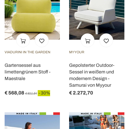
VIADURINI IN THE GARDEN
MYYOUR
Gartensessel aus
Gepolsterter Outdoor-
limettengrünem Stoff -
Sessel in weißem und
Maestrale
modernem Design -
Samurai von Myyour
€ 568,08
€ 2.272,70
- 30%
€ 811,54