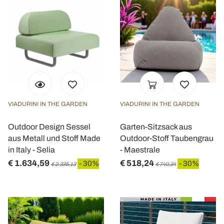
VIADURINI IN THE GARDEN
VIADURINI IN THE GARDEN
Outdoor Design Sessel
Garten-Sitzsack aus
aus Metall und Stoff Made
Outdoor-Stoff Taubengrau
in Italy - Selia
- Maestrale
€ 1.634,59
€ 518,24
- 30%
- 30%
€ 2.335,13
€ 740,34