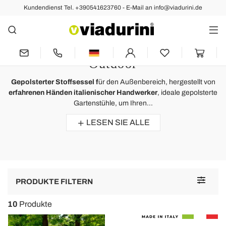
Kundendienst Tel. +390541623760 - E-Mail an info@viadurini.de
Gartensessel
Sessel Stoff für Garten - Komfort
und Funktionalität in Ihrem
Outdoor
Gepolsterter Stoffsessel f
ür den Außenbereich, hergestellt von
erfahrenen Händen italienischer Handwerker
, ideale gepolsterte
Gartenstühle, um Ihren...
LESEN SIE ALLE
Toggle
PRODUKTE FILTERN
navigat
10
Produkte