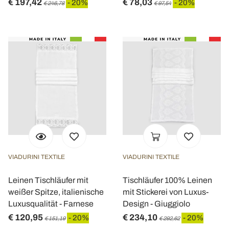
€ 197,42
€ 78,03
- 20%
- 20%
€ 246,78
€ 97,54
VIADURINI TEXTILE
VIADURINI TEXTILE
Leinen Tischläufer mit
Tischläufer 100% Leinen
weißer Spitze, italienische
mit Stickerei von Luxus-
Luxusqualität - Farnese
Design - Giuggiolo
€ 120,95
€ 234,10
- 20%
- 20%
€ 151,19
€ 292,62