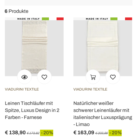
navigat
6
Produkte
VIADURINI TEXTILE
VIADURINI TEXTILE
Leinen Tischläufer mit
Natürlicher weißer
Spitze, Luxus Design in 2
schwerer Leinenläufer mit
Farben - Farnese
italienischer Luxusprägung
- Limao
€ 138,90
€ 163,09
- 20%
- 20%
€ 173,62
€ 203,86