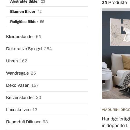
Abstrakte Bilder
23
24
Produkte
Blumen Bilder
42
Religiöse Bilder
56
Kleiderständer
64
Dekorative Spiegel
284
Uhren
162
Wandregale
25
Deko Vasen
157
Kerzenständer
20
Luxuskerzen
13
VIADURINI DEC
Handgefertigt
Raumduft Diffuser
63
in doppelte L