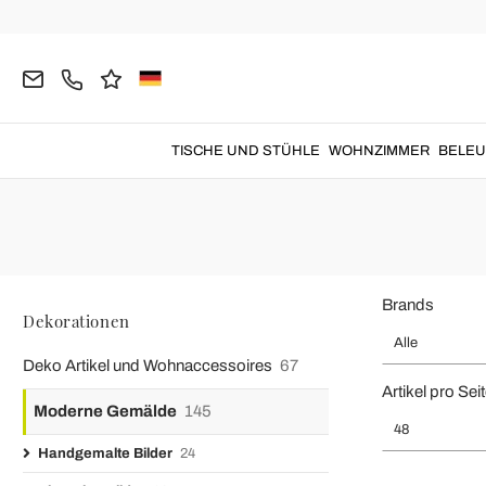
Home
Dekorationen
Moderne Gemälde
Handgemalte Bilder
Moderne Gemäld
Handgemalte Leinwände
aus
italienischem Kunsthandwerk,
die
TISCHE UND STÜHLE
WOHNZIMMER
BELE
Brands
Dekorationen
Alle
Deko Artikel und Wohnaccessoires
67
Artikel pro Sei
Moderne Gemälde
145
48
Handgemalte Bilder
24