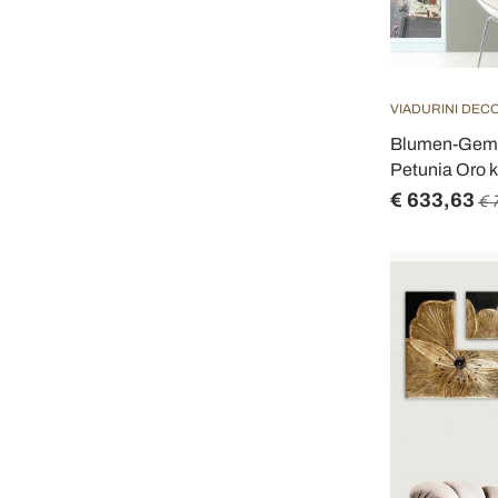
VIADURINI DEC
Blumen-Gemä
Petunia Oro k
€ 633,63
€ 