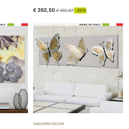
€ 392,50
€ 490,63
- 20%
VIADURINI DECOR