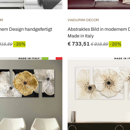
OR
VIADURINI DECOR
rnem Design handgefertigt
Abstraktes Bild in modernem 
Made in Italy
€ 733,51
916,89
- 20%
€ 916,89
- 20%