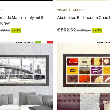
OR
VIADURINI DECOR
älde Made in Italy mit 8
Abstraktes Bild modern Chad M
ndrew
€ 562,62
809,59
- 20%
€ 703,27
- 20%