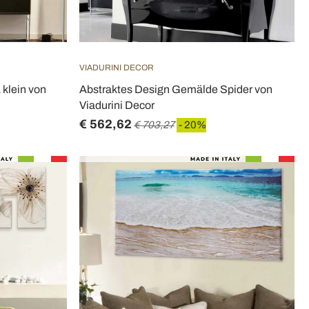
VIADURINI DECOR
klein von
Abstraktes Design Gemälde Spider von
Viadurini Decor
€ 562,62
€ 703,27
- 20%