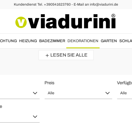
Kundendienst Tel. +390541623760 - E-Mail an info@viadurini.de
e Handgefertigt von Malermeistern 
 die Wände Ihrer Wohnung mit leuchtenden Farben und abstrakten, flor
UCHTUNG
HEIZUNG
BADEZIMMER
DEKORATIONEN
GARTEN
SCHLA
Leinwände in
modernem
und originellem
...
LESEN SIE ALLE
Preis
Verfügb
Alle
Alle
te