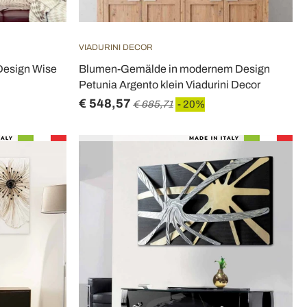
VIADURINI DECOR
Design Wise
Blumen-Gemälde in modernem Design
Petunia Argento klein Viadurini Decor
€ 548,57
€ 685,71
- 20%