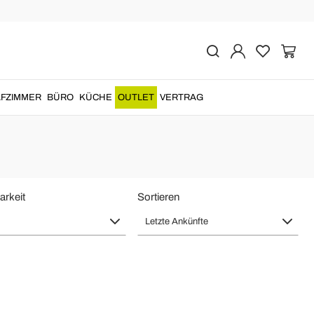
- Made in Italy
alen oder landschaftlichen Motiven bereichern können. Handgemalte
FZIMMER
BÜRO
KÜCHE
OUTLET
VERTRAG
arkeit
Sortieren
Letzte Ankünfte