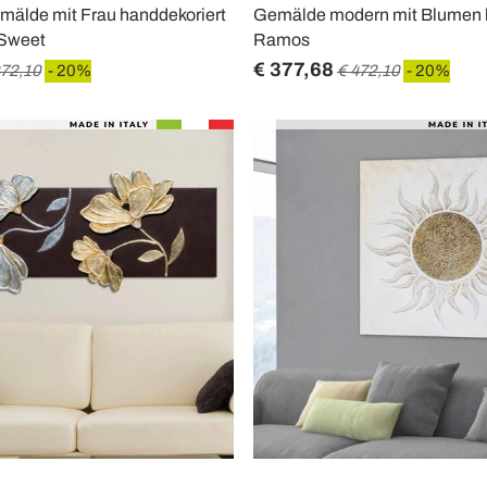
älde mit Frau handdekoriert
Gemälde modern mit Blumen 
 Sweet
Ramos
€ 377,68
472,10
- 20%
€ 472,10
- 20%