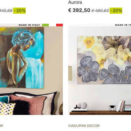
Aurora
€ 392,50
845,68
- 20%
€ 490,63
- 20%
OR
VIADURINI DECOR