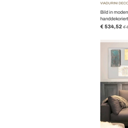
VIADURINI DEC
Bild in mode
handdekorier
€ 534,52
€ 