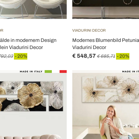
OR
VIADURINI DECOR
lde in modernem Design
Modernes Blumenbild Petunia 
lein Viadurini Decor
Viadurini Decor
€ 548,57
792,03
- 20%
€ 685,71
- 20%