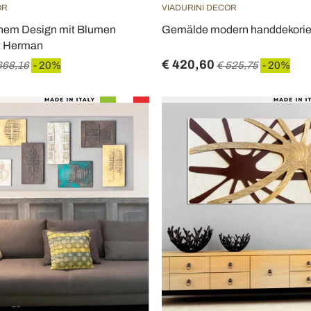
OR
VIADURINI DECOR
rnem Design mit Blumen
Gemälde modern handdekorier
t Herman
€ 420,60
668,16
- 20%
€ 525,75
- 20%