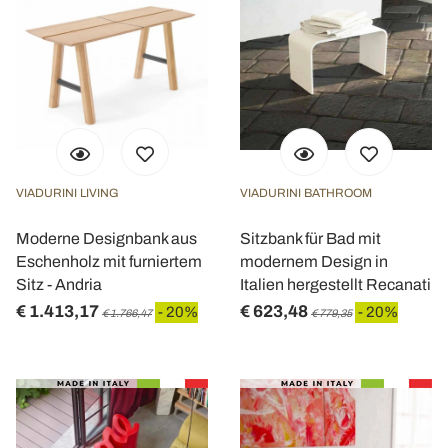
VIADURINI LIVING
VIADURINI BATHROOM
Moderne Designbank aus
Sitzbank für Bad mit
Eschenholz mit furniertem
modernem Design in
Sitz - Andria
Italien hergestellt Recanati
€ 1.413,17
€ 623,48
- 20%
- 20%
€ 1.766,47
€ 779,35