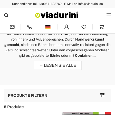
Kundendienst Tel. +390541623760 - E-Mail an info@viadurini.de
Wohnzimmermöbel
Moderne Bänke, mit einem
Einfachen Design
Moderne Bänke
aus
Metall
oder
Holz
, ideal für die Einrichtung
von Innen- und Außenbereichen. Durch
Handwerkskunst
gemacht
, sind diese Bänke bequem, innovativ, resistent gegen die
Zeit und schlechtes Wetter. Unter den vorgeschlagenen Modellen
gibt es gepolsterte
Bänke
oder mit
Container
....
LESEN SIE ALLE
Toggle
PRODUKTE FILTERN
navigat
8
Produkte