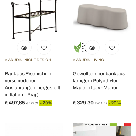
VIADURINI NIGHT DESIGN
VIADURINI LIVING
Bank aus Eisenrohr in
Gewellte Innenbank aus
verschiedenen
farbigem Polyethylen
Ausführungen, hergestellt
Made in Italy - Marion
in Italien – Prag
€ 497,85
€ 329,30
- 20%
- 20%
€ 622,31
€ 411,62