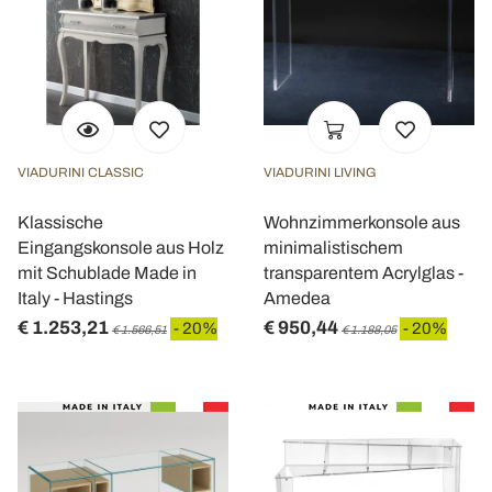
VIADURINI CLASSIC
VIADURINI LIVING
Klassische
Wohnzimmerkonsole aus
Eingangskonsole aus Holz
minimalistischem
mit Schublade Made in
transparentem Acrylglas -
Italy - Hastings
Amedea
€ 1.253,21
€ 950,44
- 20%
- 20%
€ 1.566,51
€ 1.188,05