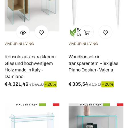
VIADURINI LIVING
VIADURINI LIVING
Konsole aus extra klarem
Wandkonsole in
Glas und hochwertigem
transparentem Plexiglas
Holz made in Italy -
Piano Design - Valeria
Damiano
€ 4.321,46
€ 335,54
- 20%
- 20%
€ 5.401,82
€ 419,43