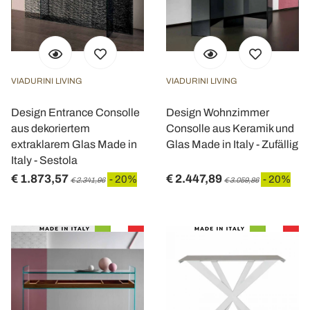
VIADURINI LIVING
VIADURINI LIVING
Design Entrance Consolle
Design Wohnzimmer
aus dekoriertem
Consolle aus Keramik und
extraklarem Glas Made in
Glas Made in Italy - Zufällig
Italy - Sestola
€ 1.873,57
€ 2.447,89
- 20%
- 20%
€ 2.341,96
€ 3.059,86