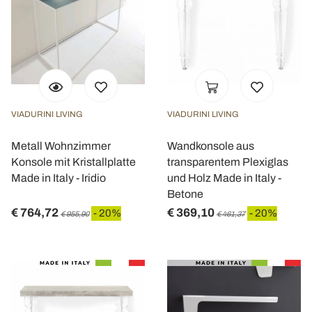
VIADURINI LIVING
VIADURINI LIVING
Metall Wohnzimmer
Wandkonsole aus
Konsole mit Kristallplatte
transparentem Plexiglas
Made in Italy - Iridio
und Holz Made in Italy -
Betone
€ 764,72
€ 369,10
- 20%
- 20%
€ 955,90
€ 461,37