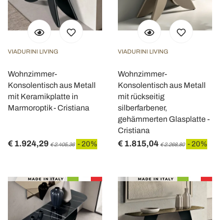
VIADURINI LIVING
VIADURINI LIVING
Wohnzimmer-
Wohnzimmer-
Konsolentisch aus Metall
Konsolentisch aus Metall
mit Keramikplatte in
mit rückseitig
Marmoroptik - Cristiana
silberfarbener,
gehämmerten Glasplatte -
Cristiana
€ 1.924,29
€ 1.815,04
- 20%
- 20%
€ 2.405,36
€ 2.268,80