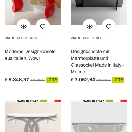
VIADURINI DESIGN
VIADURINI LIVING
Moderne Designkonsole
Designkonsole mit
aus Italien, Wow!
Marmorplatte und
Glassockel Made in Italy -
Molino
€ 5.348,37
€ 3.052,64
- 20%
- 20%
€ 6.685,46
€ 3.815,80