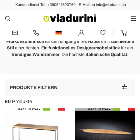
Kundendienst Tel. +390541623760 - E-Mail an info@viadurini.de
Konsolentische
Konsolentisch Flur - Italienischer
Luxus
Flurkonsolentisch
für den Eingang Ihres Hauses mit
raffiniertem
Stil
einzurichten. Ein
funktionelles Designermöbelstück
für ein
trendiges Wohnzimmer
. Die höchste
italienische Qualität
.
Toggle
PRODUKTE FILTERN
navigat
80
Produkte