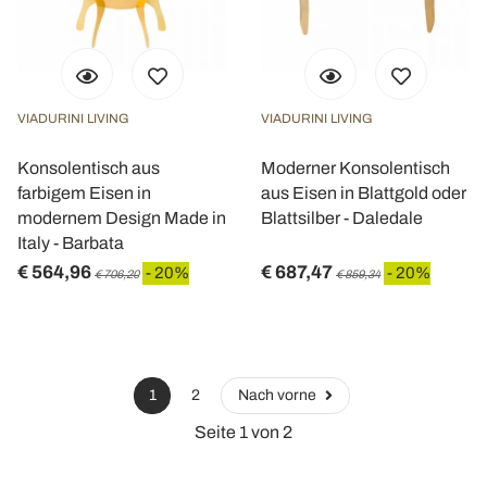
VIADURINI LIVING
VIADURINI LIVING
Konsolentisch aus
Moderner Konsolentisch
farbigem Eisen in
aus Eisen in Blattgold oder
modernem Design Made in
Blattsilber - Daledale
Italy - Barbata
€ 564,96
€ 687,47
- 20%
- 20%
€ 706,20
€ 859,34
1
2
Nach vorne
Seite 1 von 2