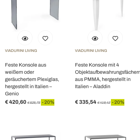
VIADURINI LIVING
VIADURINI LIVING
Feste Konsole aus
Feste Konsole mit 4
weißem oder
Objektaufbewahrungsfächer
geräuchertem Plexiglas,
aus PMMA, hergestellt in
hergestellt in Italien –
Italien – Aladdin
Genio
€ 420,60
€ 335,54
- 20%
- 20%
€ 525,75
€ 419,43