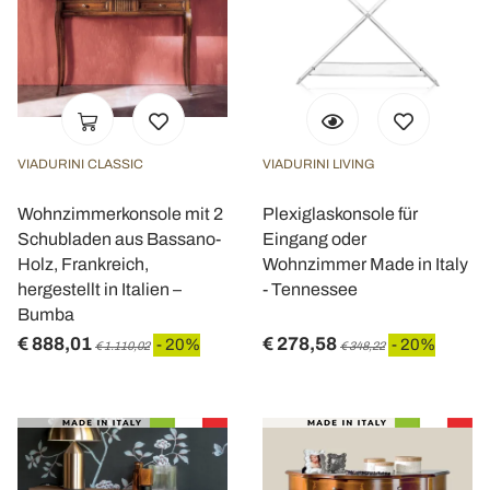
VIADURINI CLASSIC
VIADURINI LIVING
Wohnzimmerkonsole mit 2
Plexiglaskonsole für
Schubladen aus Bassano-
Eingang oder
Holz, Frankreich,
Wohnzimmer Made in Italy
hergestellt in Italien –
- Tennessee
Bumba
€ 888,01
€ 278,58
- 20%
- 20%
€ 1.110,02
€ 348,22