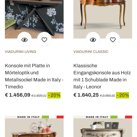
VIADURINI LIVING
VIADURINI CLASSIC
Konsole mit Platte in
Klassische
Mörteloptik und
Eingangskonsole aus Holz
Metallsockel Made in Italy -
mit 1 Schublade Made in
Timedio
Italy - Leonor
€ 1.456,09
€ 1.640,25
- 20%
- 20%
€ 1.820,11
€ 2.050,31