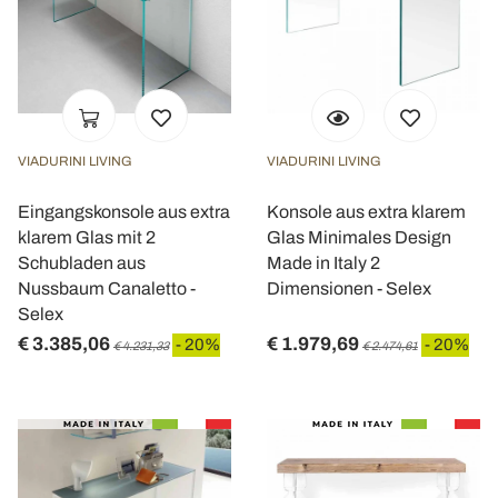
VIADURINI LIVING
VIADURINI LIVING
Eingangskonsole aus extra
Konsole aus extra klarem
klarem Glas mit 2
Glas Minimales Design
Schubladen aus
Made in Italy 2
Nussbaum Canaletto -
Dimensionen - Selex
Selex
€ 3.385,06
€ 1.979,69
- 20%
- 20%
€ 4.231,33
€ 2.474,61