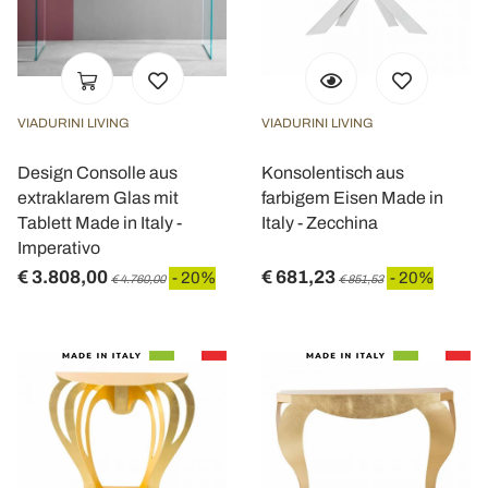
VIADURINI LIVING
VIADURINI LIVING
Design Consolle aus
Konsolentisch aus
extraklarem Glas mit
farbigem Eisen Made in
Tablett Made in Italy -
Italy - Zecchina
Imperativo
€ 3.808,00
€ 681,23
- 20%
- 20%
€ 4.760,00
€ 851,53