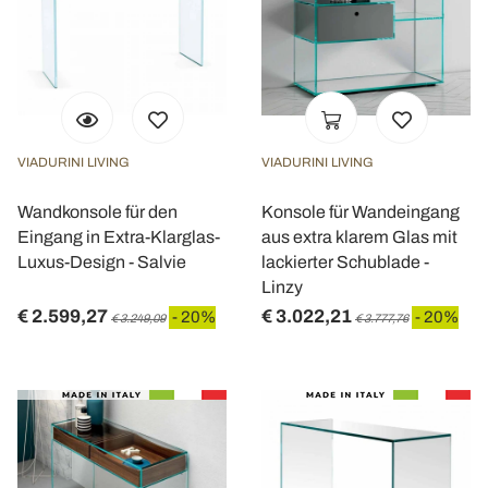
VIADURINI LIVING
VIADURINI LIVING
Wandkonsole für den
Konsole für Wandeingang
Eingang in Extra-Klarglas-
aus extra klarem Glas mit
Luxus-Design - Salvie
lackierter Schublade -
Linzy
€ 2.599,27
€ 3.022,21
- 20%
- 20%
€ 3.249,09
€ 3.777,76