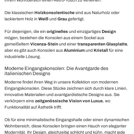
Ihrem Wohnbereich einen Retro-Touch zu verleihen.
Die klassischen
Holzkonsolentische
sind aus Naturholz oder
lackiertem Holz in
Weiß
und
Grau
gefertigt.
Für diejenigen, die ein
originelles
und einzigartiges
Design
mögen, bestehen die Konsolen aus einem Sockel aus
gemeißeltem
Vicenza-Stein
und einer
transparenten Glasplatte
,
aber es gibt auch Konsolen aus
Aluminium
und
Kristall
für eine
industrielle Lösung.
Moderne Eingangskonsolen: Die Avantgarde des
italienischen Designs
Moderne findet ihren Weg in unsere Kollektion von modernen
Eingangskonsolen. Diese Stücke zeichnen sich durch klare Linien,
innovative Materialien und avantgardistische Designs aus. Sie
verkörpern eine
zeitgenössische Vision von Luxus
, wo
Funktionalität auf Ästhetik trifft.
Ob für eine minimalistische Eingangshalle oder einen dynamischen
Wohnbereich, diese Konsolen bringen einen Hauch von eleganter
Modernität. Ihr Design, gleichzeitig schlicht und kühn, macht jede