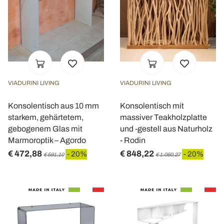
VIADURINI LIVING
VIADURINI LIVING
Konsolentisch aus 10 mm
Konsolentisch mit
starkem, gehärtetem,
massiver Teakholzplatte
gebogenem Glas mit
und -gestell aus Naturholz
Marmoroptik – Agordo
- Rodin
€ 472,88
€ 848,22
- 20%
- 20%
€ 591,10
€ 1.060,27