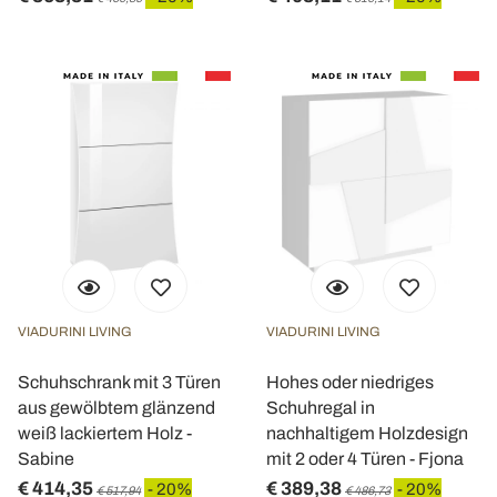
VIADURINI LIVING
VIADURINI LIVING
Schuhschrank mit 3 Türen
Hohes oder niedriges
aus gewölbtem glänzend
Schuhregal in
weiß lackiertem Holz -
nachhaltigem Holzdesign
Sabine
mit 2 oder 4 Türen - Fjona
€ 414,35
€ 389,38
- 20%
- 20%
€ 517,94
€ 486,73