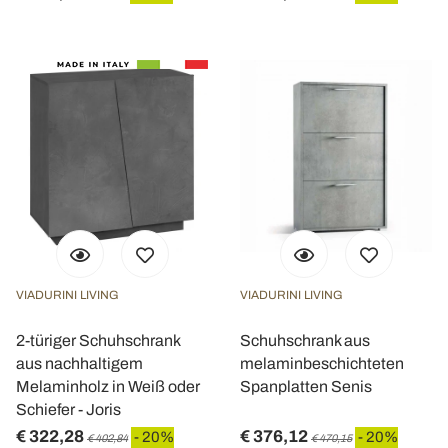
VIADURINI LIVING
VIADURINI LIVING
2-türiger Schuhschrank
Schuhschrank aus
aus nachhaltigem
melaminbeschichteten
Melaminholz in Weiß oder
Spanplatten Senis
Schiefer - Joris
€ 322,28
€ 376,12
- 20%
- 20%
€ 402,84
€ 470,15