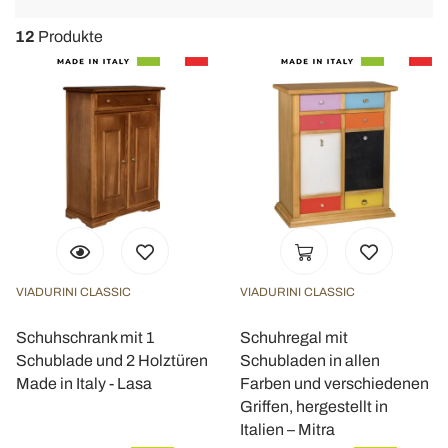
navigat
12
Produkte
VIADURINI CLASSIC
VIADURINI CLASSIC
Schuhschrank mit 1
Schuhregal mit
Schublade und 2 Holztüren
Schubladen in allen
Made in Italy - Lasa
Farben und verschiedenen
Griffen, hergestellt in
Italien – Mitra