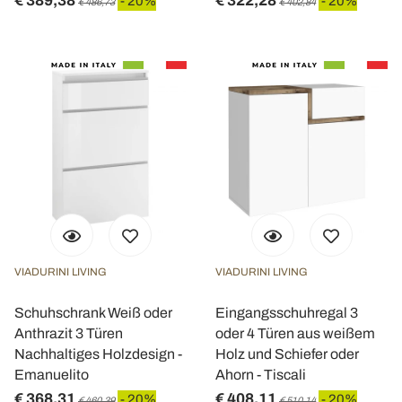
€ 389,38
€ 322,28
- 20%
- 20%
€ 486,73
€ 402,84
VIADURINI LIVING
VIADURINI LIVING
Schuhschrank Weiß oder
Eingangsschuhregal 3
Anthrazit 3 Türen
oder 4 Türen aus weißem
Nachhaltiges Holzdesign -
Holz und Schiefer oder
Emanuelito
Ahorn - Tiscali
€ 368,31
€ 408,11
- 20%
- 20%
€ 460,39
€ 510,14