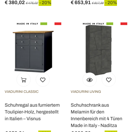
€ 380,02
€ 653,91
- 20%
- 20%
€ 475,02
€ 817,39
VIADURINI CLASSIC
VIADURINI LIVING
Schuhregal aus furniertem
Schuhschrank aus
Toulipier-Holz, hergestellt
Melamin für den
in Italien – Visnus
Innenbereich mit 4 Türen
Made in Italy - Naditza