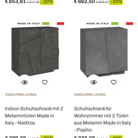
€ 653,91
€ 662,50
- 20%
- 20%
€ 817,39
€ 828,12
VIADURINI LIVING
VIADURINI LIVING
Indoor-Schuhschrank mit 2
Schuhschrank für
Melamintüren Made in
Wohnzimmer mit 2 Türen
Italy - Naditza
aus Melamin Made in Italy
- Popilio