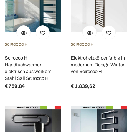
SCIROCCO H
SCIROCCO H
Scirocco H
Elektroheizkörper farbig in
Handtuchwärmer
modernem Design Winter
elektrisch aus weißem
von Scirocco H
Stahl Sail Scirocco H
€ 759,84
€ 1.839,62