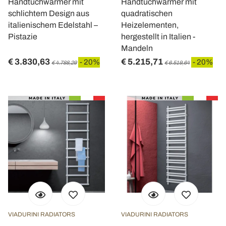
Handtuchwärmer mit
Handtuchwärmer mit
schlichtem Design aus
quadratischen
italienischem Edelstahl –
Heizelementen,
Pistazie
hergestellt in Italien -
Mandeln
€ 3.830,63
€ 5.215,71
- 20%
- 20%
€ 4.788,29
€ 6.519,64
VIADURINI RADIATORS
VIADURINI RADIATORS