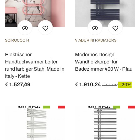
SCIROCCO H
VIADURINI RADIATORS
Elektrischer
Modernes Design
Handtuchwärmer Leiter
Wandheizkörper für
rund farbiger Stahl Made in
Badezimmer 400 W - Pfau
Italy - Kette
€ 1.527,49
€ 1.910,24
- 20%
€ 2.387,80