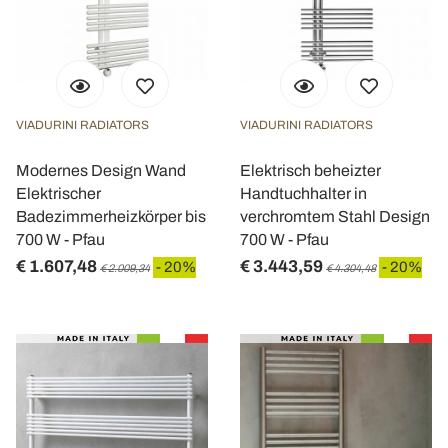
VIADURINI RADIATORS
VIADURINI RADIATORS
Modernes Design Wand
Elektrisch beheizter
Elektrischer
Handtuchhalter in
Badezimmerheizkörper bis
verchromtem Stahl Design
700 W - Pfau
700 W - Pfau
€ 1.607,48
€ 3.443,59
- 20%
- 20%
€ 2.009,34
€ 4.304,48