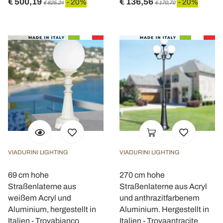
€ 500,19
€ 136,56
- 20%
- 20%
€ 625,24
€ 170,70
VIADURINI LIGHTING
VIADURINI LIGHTING
69 cm hohe
270 cm hohe
Straßenlaterne aus
Straßenlaterne aus Acryl
weißem Acryl und
und anthrazitfarbenem
Aluminium, hergestellt in
Aluminium. Hergestellt in
Italien - Trovabianco
Italien - Trovaantracite