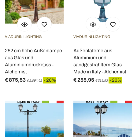
VIADURINI LIGHTING
VIADURINI LIGHTING
252 cm hohe Außenlampe
Außenlaterne aus
aus Glas und
Aluminium und
Aluminiumdruckguss -
sandgestrahltem Glas
Alchemist
Made in Italy - Alchemist
€ 875,53
€ 255,95
- 20%
- 20%
€ 1.094,41
€ 319,93