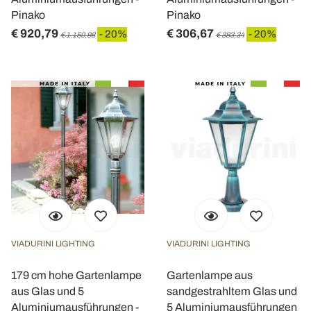
Pinako
Pinako
€ 920,79
€ 306,67
- 20%
- 20%
€ 1.150,98
€ 383,34
VIADURINI LIGHTING
VIADURINI LIGHTING
179 cm hohe Gartenlampe
Gartenlampe aus
aus Glas und 5
sandgestrahltem Glas und
Aluminiumausführungen -
5 Aluminiumausführungen