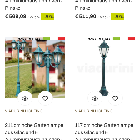
Aluminiumausführungen -
Aluminiumausführungen -
Pinako
Pinako
€ 568,08
€ 511,90
- 20%
- 20%
€ 710,10
€ 639,87
VIADURINI LIGHTING
VIADURINI LIGHTING
211 cm hohe Gartenlampe
117 cm hohe Gartenlampe
aus Glas und 5
aus Glas und 5
Aluminiumausführungen -
Aluminiumausführungen -