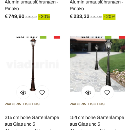
Aluminiumausführungen -
Aluminiumausführungen -
Pinako
Pinako
€ 749,90
€ 233,32
- 20%
- 20%
€ 937,37
€ 291,65
VIADURINI LIGHTING
VIADURINI LIGHTING
215 cm hohe Gartenlampe
154 cm hohe Gartenlampe
aus Glas und 5
aus Glas und 5