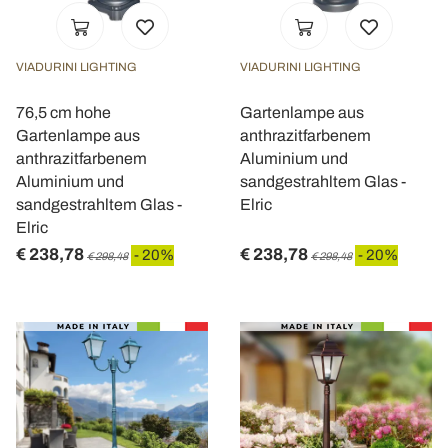
VIADURINI LIGHTING
VIADURINI LIGHTING
76,5 cm hohe
Gartenlampe aus
Gartenlampe aus
anthrazitfarbenem
anthrazitfarbenem
Aluminium und
Aluminium und
sandgestrahltem Glas -
sandgestrahltem Glas -
Elric
Elric
€ 238,78
€ 238,78
- 20%
- 20%
€ 298,48
€ 298,48