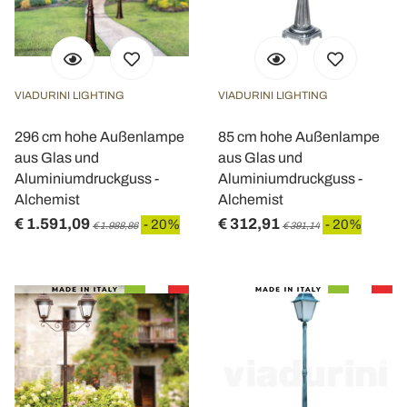
VIADURINI LIGHTING
VIADURINI LIGHTING
296 cm hohe Außenlampe
85 cm hohe Außenlampe
aus Glas und
aus Glas und
Aluminiumdruckguss -
Aluminiumdruckguss -
Alchemist
Alchemist
€ 1.591,09
€ 312,91
- 20%
- 20%
€ 1.988,86
€ 391,14