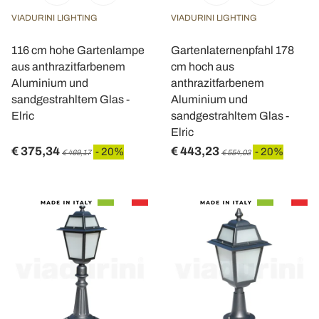
VIADURINI LIGHTING
VIADURINI LIGHTING
116 cm hohe Gartenlampe
Gartenlaternenpfahl 178
aus anthrazitfarbenem
cm hoch aus
Aluminium und
anthrazitfarbenem
sandgestrahltem Glas -
Aluminium und
Elric
sandgestrahltem Glas -
Elric
€ 375,34
€ 443,23
- 20%
- 20%
€ 469,17
€ 554,03