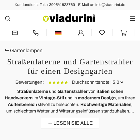
Kundendienst Tel. +390541623760 - E-Mail an info@viadurini.de
Gartenlampen
Straßenlaterne und Gartenstrahler
für einen Designgarten
Bewertungen :
Durchschnittsnote : 5,0
Straßenlaterne
und
Gartenstrahler
von
italienischen
Handwerkern
im
Vintage-Stil
und in
modernem Design
, um Ihren
Toscot Atlante Sockelleuchte für Außenbeleuchtung
T
Außenbereich
stilvoll zu beleuchten.
Hochwertige Materialien
,
um schlechtem Wetter und Witterungseinflüssen standzuhalten....
Ich habe 9 Lampen von Aldo Bernardi und 5 Lampen von Toscot für den
i
Außenbereich gekauft. Den Rechnungsbetrag musste ich im Vorfeld
n
LESEN SIE ALLE
überweisen und die Ware wurde vertragsgemäß nach 6 Wochen
m
vollständig und in bester Qualität geliefert. Die Lampen waren super
i
verpackt, es gab keinen Bruch.Ich habe dort eine nette