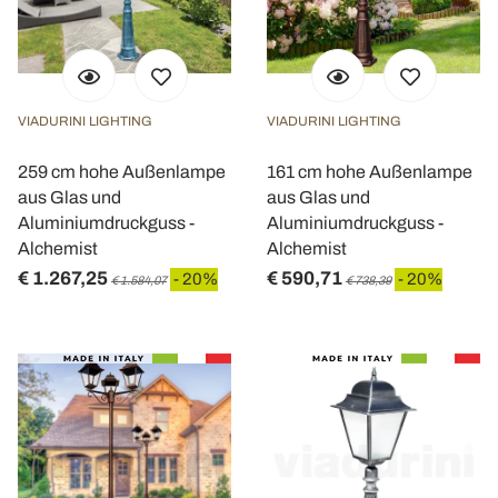
VIADURINI LIGHTING
VIADURINI LIGHTING
259 cm hohe Außenlampe
161 cm hohe Außenlampe
aus Glas und
aus Glas und
Aluminiumdruckguss -
Aluminiumdruckguss -
Alchemist
Alchemist
€ 1.267,25
€ 590,71
- 20%
- 20%
€ 1.584,07
€ 738,39