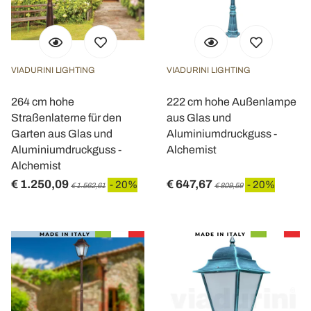
VIADURINI LIGHTING
VIADURINI LIGHTING
264 cm hohe
222 cm hohe Außenlampe
Straßenlaterne für den
aus Glas und
Garten aus Glas und
Aluminiumdruckguss -
Aluminiumdruckguss -
Alchemist
Alchemist
€ 1.250,09
€ 647,67
- 20%
- 20%
€ 1.562,61
€ 809,59