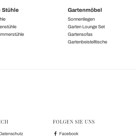
e Stühle
Gartenmöbel
hle
Sonnenliegen
enstühle
Garten Lounge Set
immerstühle
Gartensofas
Gartenbeistelltische
ICH
FOLGEN SIE UNS
 Datenschutz
Facebook