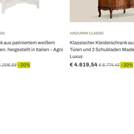
SIC
VIADURINI CLASSIC
nk aus patiniertem weißem
Klassischer Kleiderschrank au
en, hergestellt in Italien – Agni
Türen und 3 Schubladen Made i
Luxus
€ 4.619,54
1.206,58
- 20%
€ 5.774,43
- 20%