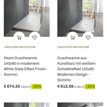
VIADURINI BATHROOM
VIADURINI BATHROOM
Resin Duschwanne
Duschwanne aus
140x80 in modernem
Kunstharz mit weißem
White Slate Effect Finish -
Schiefereffekt 120x80
Sommo
Modernes Design -
Sommo
€ 674,20
€ 612,56
- 20%
- 20%
€ 842,75
€ 765,70