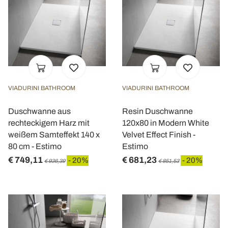
VIADURINI BATHROOM
VIADURINI BATHROOM
Duschwanne aus
Resin Duschwanne
rechteckigem Harz mit
120x80 in Modern White
weißem Samteffekt 140 x
Velvet Effect Finish -
80 cm - Estimo
Estimo
€ 749,11
€ 681,23
- 20%
- 20%
€ 936,39
€ 851,53