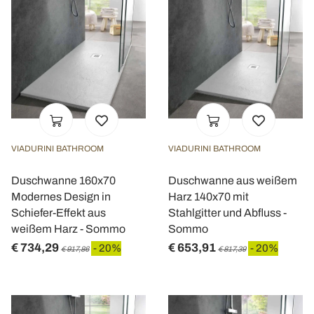
VIADURINI BATHROOM
VIADURINI BATHROOM
Duschwanne 160x70
Duschwanne aus weißem
Modernes Design in
Harz 140x70 mit
Schiefer-Effekt aus
Stahlgitter und Abfluss -
weißem Harz - Sommo
Sommo
€ 734,29
€ 653,91
- 20%
- 20%
€ 917,86
€ 817,39