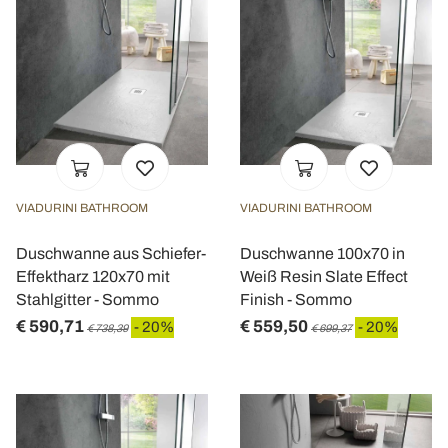
VIADURINI BATHROOM
VIADURINI BATHROOM
Duschwanne aus Schiefer-
Duschwanne 100x70 in
Effektharz 120x70 mit
Weiß Resin Slate Effect
Stahlgitter - Sommo
Finish - Sommo
€ 590,71
€ 559,50
- 20%
- 20%
€ 738,39
€ 699,37