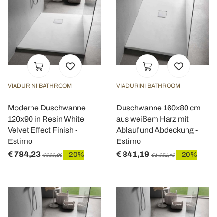
VIADURINI BATHROOM
VIADURINI BATHROOM
Moderne Duschwanne
Duschwanne 160x80 cm
120x90 in Resin White
aus weißem Harz mit
Velvet Effect Finish -
Ablauf und Abdeckung -
Estimo
Estimo
€ 784,23
€ 841,19
- 20%
- 20%
€ 980,29
€ 1.051,49