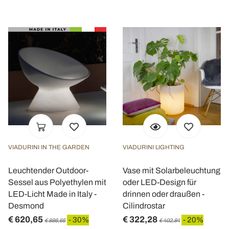
VIADURINI IN THE GARDEN
VIADURINI LIGHTING
Leuchtender Outdoor-
Vase mit Solarbeleuchtung
Sessel aus Polyethylen mit
oder LED-Design für
LED-Licht Made in Italy -
drinnen oder draußen -
Desmond
Cilindrostar
€ 620,65
€ 322,28
- 30%
- 20%
€ 886,65
€ 402,84