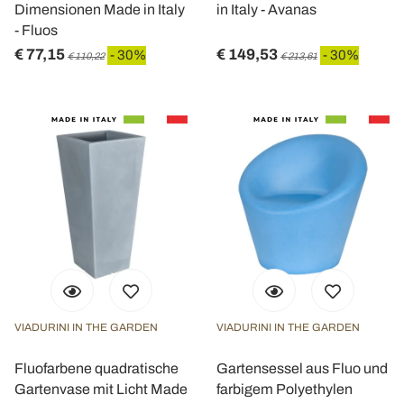
Dimensionen Made in Italy
in Italy - Avanas
- Fluos
€ 77,15
€ 149,53
- 30%
- 30%
€ 110,22
€ 213,61
VIADURINI IN THE GARDEN
VIADURINI IN THE GARDEN
Fluofarbene quadratische
Gartensessel aus Fluo und
Gartenvase mit Licht Made
farbigem Polyethylen