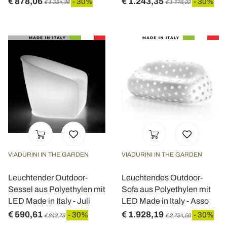
€ 878,06
€ 1.243,35
- 30%
- 30%
€ 1.254,38
€ 1.776,22
VIADURINI IN THE GARDEN
VIADURINI IN THE GARDEN
Leuchtender Outdoor-
Leuchtendes Outdoor-
Sessel aus Polyethylen mit
Sofa aus Polyethylen mit
LED Made in Italy - Juli
LED Made in Italy - Asso
€ 590,61
€ 1.928,19
- 30%
- 30%
€ 843,73
€ 2.754,56