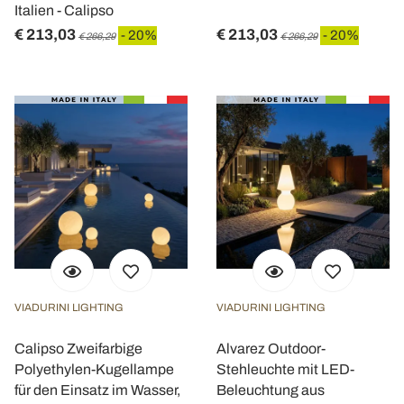
Italien - Calipso
€ 213,03
€ 213,03
- 20%
- 20%
€ 266,29
€ 266,29
VIADURINI LIGHTING
VIADURINI LIGHTING
Calipso Zweifarbige
Alvarez Outdoor-
Polyethylen-Kugellampe
Stehleuchte mit LED-
für den Einsatz im Wasser,
Beleuchtung aus