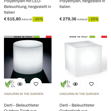
Polyethylen mit LED-
Polyethylen, hergestellt in
Beleuchtung, hergestellt in
Italien
Italien
€ 515,80
€ 279,36
- 20%
- 20%
€ 644,75
€ 349,20
VIADURINI IN THE GARDEN
VIADURINI IN THE GARDEN
Derti – Beleuchteter
Derti – Beleuchteter
Outdoor-Tisch aus
Gartentisch aus