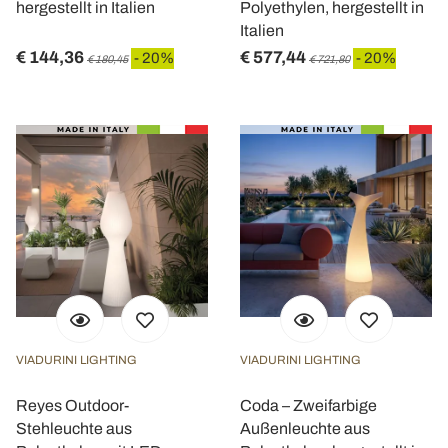
hergestellt in Italien
Polyethylen, hergestellt in
Italien
€ 144,36
€ 577,44
- 20%
- 20%
€ 180,45
€ 721,80
VIADURINI LIGHTING
VIADURINI LIGHTING
Reyes Outdoor-
Coda – Zweifarbige
Stehleuchte aus
Außenleuchte aus