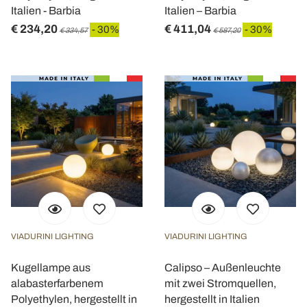
Italien - Barbia
Italien – Barbia
€ 234,20
€ 411,04
- 30%
- 30%
€ 334,57
€ 587,20
VIADURINI LIGHTING
VIADURINI LIGHTING
Kugellampe aus
Calipso – Außenleuchte
alabasterfarbenem
mit zwei Stromquellen,
Polyethylen, hergestellt in
hergestellt in Italien