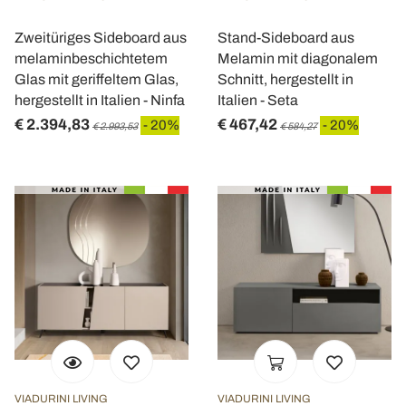
Zweitüriges Sideboard aus
Stand-Sideboard aus
melaminbeschichtetem
Melamin mit diagonalem
Glas mit geriffeltem Glas,
Schnitt, hergestellt in
hergestellt in Italien - Ninfa
Italien - Seta
€ 2.394,83
€ 467,42
- 20%
- 20%
€ 2.993,53
€ 584,27
VIADURINI LIVING
VIADURINI LIVING