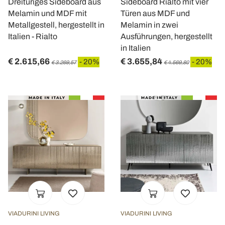
Dreitüriges Sideboard aus
Sideboard Rialto mit vier
Melamin und MDF mit
Türen aus MDF und
Metallgestell, hergestellt in
Melamin in zwei
Italien - Rialto
Ausführungen, hergestellt
in Italien
€ 2.615,66
€ 3.655,84
- 20%
- 20%
€ 3.269,57
€ 4.569,80
VIADURINI LIVING
VIADURINI LIVING