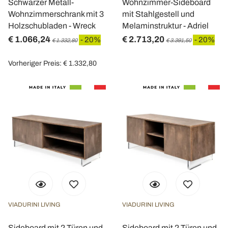
Schwarzer Metall-
Wohnzimmer-Sideboard
Wohnzimmerschrank mit 3
mit Stahlgestell und
Holzschubladen - Wreck
Melaminstruktur - Adriel
€ 1.066,24
€ 2.713,20
- 20%
- 20%
€ 1.332,80
€ 3.391,50
Vorheriger Preis: € 1.332,80
VIADURINI LIVING
VIADURINI LIVING
Sideboard mit 2 Türen und
Sideboard mit 2 Türen und