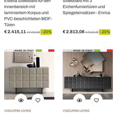
Estella Sideboard für den
Sideboard mit 3
Innenbereich mit
Eichenfurniertüren und
laminiertem Korpus und
Spiegeleinsätzen - Enrica
PVC-beschichteten MDF-
Türen
€ 2.415,11
€ 2.813,08
- 20%
- 20%
€ 3.018,89
€ 3.516,35
VIADURINI LIVING
VIADURINI LIVING