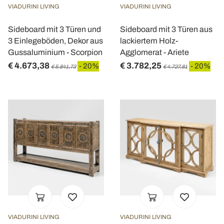
VIADURINI LIVING
VIADURINI LIVING
Sideboard mit 3 Türen und
Sideboard mit 3 Türen aus
3 Einlegeböden, Dekor aus
lackiertem Holz-
Gussaluminium - Scorpion
Agglomerat - Ariete
€ 4.673,38
€ 3.782,25
- 20%
- 20%
€ 5.841,73
€ 4.727,81
VIADURINI LIVING
VIADURINI LIVING