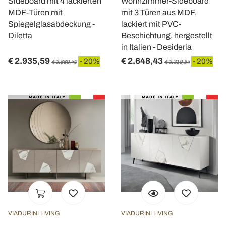
Sideboard mit 4 lackierten
Wohnzimmer-Sideboard
MDF-Türen mit
mit 3 Türen aus MDF,
Spiegelglasabdeckung -
lackiert mit PVC-
Diletta
Beschichtung, hergestellt
in Italien - Desideria
€ 2.935,59
€ 2.648,43
- 20%
- 20%
€ 3.669,49
€ 3.310,54
VIADURINI LIVING
VIADURINI LIVING