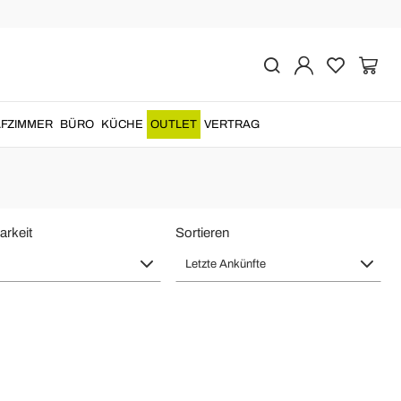
Gartenmöbel
affen. Diese
Gartensessel aus Alluminium
haben...
FZIMMER
BÜRO
KÜCHE
OUTLET
VERTRAG
arkeit
Sortieren
Letzte Ankünfte