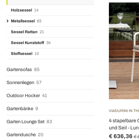
Holzsessel
14
Metallsessel
63
Sessel Rattan
21
Sessel Kunststoff
34
Stoffsessel
10
Gartensofas
85
Sonnenliegen
57
Outdoor Hocker
41
Gartenbänke
9
VIADURINI IN T
4 stapelbare
Garten Lounge Set
83
und Seil - Lun
Gartendusche
20
€ 636,36
€ 