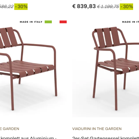
€ 839,83
586,22
- 30%
€ 1.199,75
- 30%
HE GARDEN
VIADURINI IN THE GARDEN
 komplett aus Aluminium -
2er-Set Gartensessel komplet