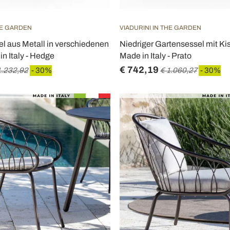
HE GARDEN
VIADURINI IN THE GARDEN
l aus Metall in verschiedenen
Niedriger Gartensessel mit Ki
n Italy - Hedge
Made in Italy - Prato
€ 742,19
1.232,92
- 30%
€ 1.060,27
- 30%