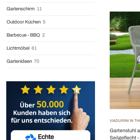
Gartenschirm
11
Outdoor Küchen
5
Barbecue - BBQ
2
Lichtmöbel
61
Gartenideen
70
VIADURINI IN T
Gartenstuhl 
Seilgeflecht -