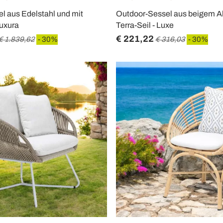
l aus Edelstahl und mit
Outdoor-Sessel aus beigem A
Luxura
Terra-Seil - Luxe
€ 221,22
€ 1.839,62
- 30%
€ 316,03
- 30%