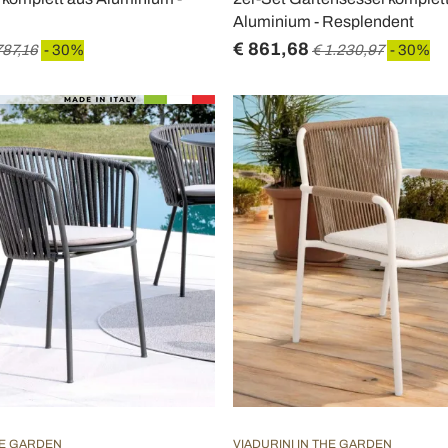
Aluminium - Resplendent
€ 861,68
787,16
- 30%
€ 1.230,97
- 30%
HE GARDEN
VIADURINI IN THE GARDEN