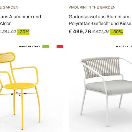
HE GARDEN
VIADURINI IN THE GARDEN
 aus Aluminium und
Gartensessel aus Aluminium-
 Alcor
Polyrattan-Geflecht und Kissen
€ 469,76
1.351,92
- 30%
€ 671,08
- 30%