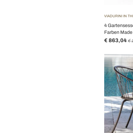
VIADURINI IN T
4 Gartensesse
Farben Made i
€ 863,04
€ 