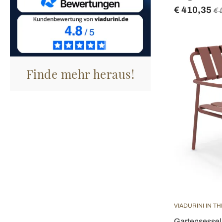
€ 410,35
€ 
Finde mehr heraus!
VIADURINI IN T
Gartensessel