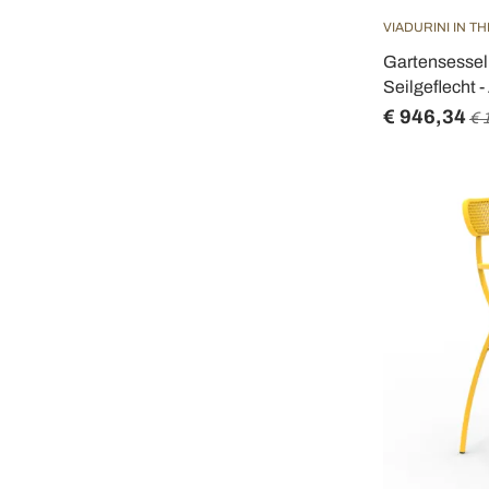
VIADURINI IN T
Gartensessel
Seilgeflecht -
€ 946,34
€ 