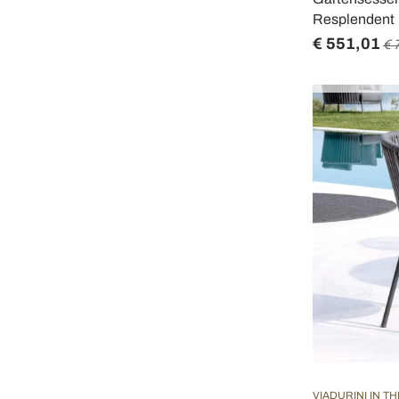
Resplendent
€ 551,01
€ 
VIADURINI IN T