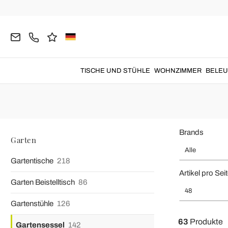
Home
Garten
Gartensessel
Metallsessel
Gartensess
Gartensessel aus Metall
um eine Ecke mit einem Es
TISCHE UND STÜHLE
WOHNZIMMER
BELE
Brands
Garten
Alle
Gartentische
218
Artikel pro Sei
Garten Beistelltisch
86
48
Gartenstühle
126
63
Produkte
Gartensessel
142