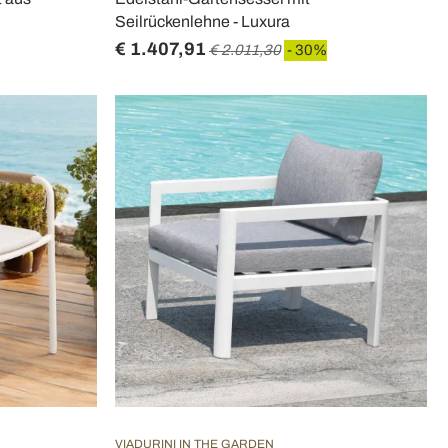
Seilrückenlehne - Luxura
€ 1.407,91
€ 2.011,30
- 30%
VIADURINI IN THE GARDEN