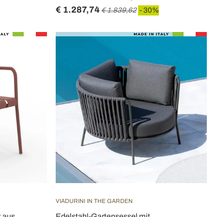
€ 1.287,74
€ 1.839,62
- 30%
VIADURINI IN THE GARDEN
t aus
Edelstahl-Gartensessel mit