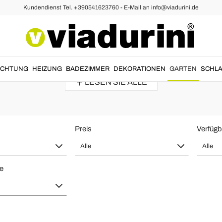
Kundendienst Tel. +390541623760 - E-Mail an info@viadurini.de
el Metall - Made in Italy Moderne 
stisch für sommerliche Mittag- und Abendessen in Ihrer
Outdoor
zu sch
UCHTUNG
HEIZUNG
BADEZIMMER
DEKORATIONEN
GARTEN
SCHLA
LESEN SIE ALLE
Preis
Verfügb
Alle
Alle
te