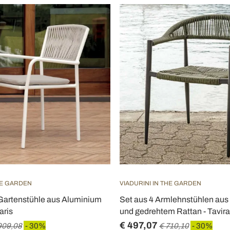
HE GARDEN
VIADURINI IN THE GARDEN
 Gartenstühle aus Aluminium
Set aus 4 Armlehnstühlen au
aris
und gedrehtem Rattan - Tavira
€ 497,07
909,08
- 30%
€ 710,10
- 30%