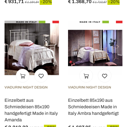
€ 931,71
€ 1.368,70
- 20%
- 20%
€ 1.164,64
€ 1.710,87
VIADURINI NIGHT DESIGN
VIADURINI NIGHT DESIGN
Einzelbett aus
Einzelbett 85x190 aus
Schmiedeisen 85x190
Schmiedeeisen Made in
handgefertigt Made in Italy
Italy Ambra handgefertigt
Amanda