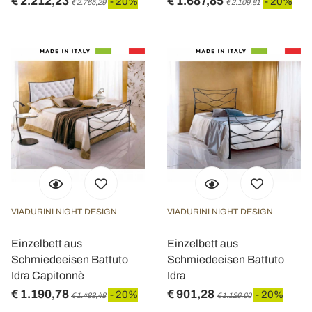
€ 2.212,23
€ 1.687,85
- 20%
- 20%
€ 2.765,29
€ 2.109,81
VIADURINI NIGHT DESIGN
VIADURINI NIGHT DESIGN
Einzelbett aus
Einzelbett aus
Schmiedeeisen Battuto
Schmiedeeisen Battuto
Idra Capitonnè
Idra
€ 1.190,78
€ 901,28
- 20%
- 20%
€ 1.488,48
€ 1.126,60