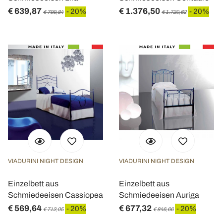
€ 639,87
€ 1.376,50
- 20%
- 20%
€ 799,84
€ 1.720,62
VIADURINI NIGHT DESIGN
VIADURINI NIGHT DESIGN
Einzelbett aus
Einzelbett aus
Schmiedeeisen Cassiopea
Schmiedeeisen Auriga
€ 569,64
€ 677,32
- 20%
- 20%
€ 712,05
€ 846,66