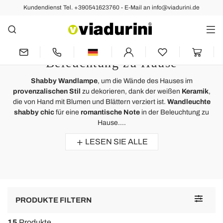
Kundendienst Tel. +390541623760 - E-Mail an info@viadurini.de
Wandleuchten
Wandlampe Shabby -
Romantischer Stil für die
Beleuchtung zu Hause
Shabby Wandlampe
, um die Wände des Hauses im
provenzalischen Stil
zu dekorieren, dank der weißen
Keramik
,
die von Hand mit Blumen und Blättern verziert ist.
Wandleuchte
shabby chic
für eine
romantische Note
in der Beleuchtung zu
Hause....
LESEN SIE ALLE
Toggle
PRODUKTE FILTERN
navigat
15
Produkte