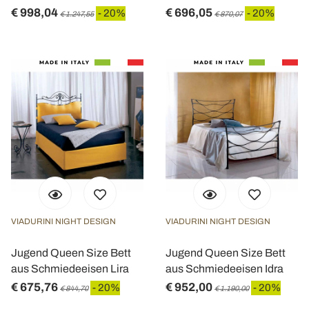
€ 998,04
€ 696,05
- 20%
- 20%
€ 1.247,55
€ 870,07
VIADURINI NIGHT DESIGN
VIADURINI NIGHT DESIGN
Jugend Queen Size Bett
Jugend Queen Size Bett
aus Schmiedeeisen Lira
aus Schmiedeeisen Idra
€ 675,76
€ 952,00
- 20%
- 20%
€ 844,70
€ 1.190,00