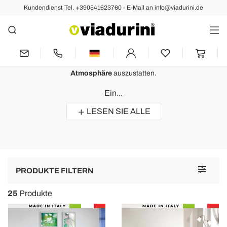
Kundendienst Tel. +390541623760 - E-Mail an info@viadurini.de
Betten 120x190
Schmiedeeisen Jugendbett
Schmiedeeiserne Bett
, ideal für diejenigen, die den
Vintage-Stil
lieben.
Jugendbetten
, um das Schlafzimmer mit einer
Retro-
Atmosphäre
auszustatten.
Ein...
LESEN SIE ALLE
Toggle
PRODUKTE FILTERN
navigat
25
Produkte