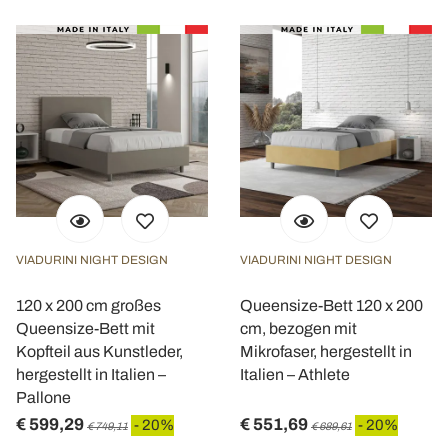
VIADURINI NIGHT DESIGN
VIADURINI NIGHT DESIGN
120 x 200 cm großes
Queensize-Bett 120 x 200
Queensize-Bett mit
cm, bezogen mit
Kopfteil aus Kunstleder,
Mikrofaser, hergestellt in
hergestellt in Italien –
Italien – Athlete
Pallone
€ 599,29
€ 551,69
- 20%
- 20%
€ 749,11
€ 689,61