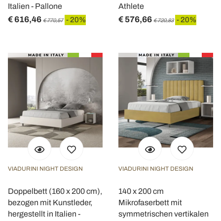
Italien - Pallone
Athlete
€ 616,46
€ 576,66
- 20%
- 20%
€ 770,57
€ 720,83
VIADURINI NIGHT DESIGN
VIADURINI NIGHT DESIGN
Doppelbett (160 x 200 cm),
140 x 200 cm
bezogen mit Kunstleder,
Mikrofaserbett mit
hergestellt in Italien -
symmetrischen vertikalen