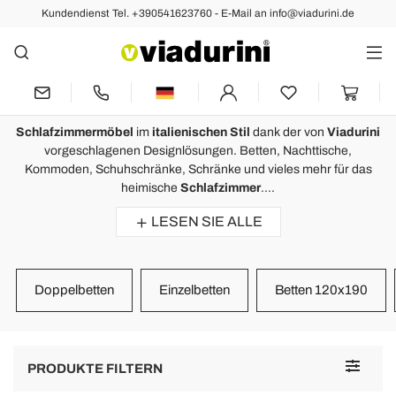
Kundendienst Tel. +390541623760 - E-Mail an info@viadurini.de
Das Schlafzimmer mit Design
Made in Italy Ausstatten
Bewertungen :
Durchschnittsnote : 5,0
Schlafzimmermöbel
im
italienischen Stil
dank der von
Viadurini
vorgeschlagenen Designlösungen. Betten, Nachttische,
Klassische Luxus Kommode Nussbaumholz Made in Italy -
E
Kommoden, Schuhschränke, Schränke und vieles mehr für das
Elegant
S
heimische
Schlafzimmer
....
Viadurini biete eine wunderbar ausgewähle Möbel. MIt großer Freude
A
LESEN SIE ALLE
haben wir eine klassiches, zierlich und kunstvoll gefertigte Kommode
bekommen und zwei Vitrinen, gefertige für uns in italienischer
Werkstatt.
Vielen Dank und Dank für die freundliche Bedienung und
Doppelbetten
Einzelbetten
Betten 120x190
termingerechte
Lieferung.
Hennecke, Frankfurt am Main
Toggle
PRODUKTE FILTERN
navigat