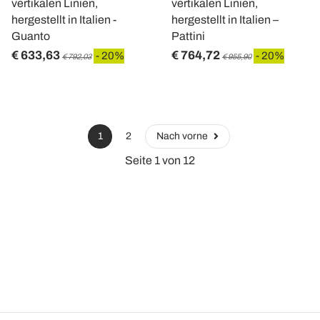
vertikalen Linien,
vertikalen Linien,
hergestellt in Italien -
hergestellt in Italien –
Guanto
Pattini
€ 633,63
€ 764,72
- 20%
- 20%
€ 792,03
€ 955,90
1
2
Nach vorne
Seite 1 von 12