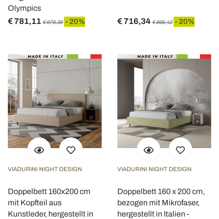
Olympics
€ 781,11
€ 716,34
- 20%
- 20%
€ 976,39
€ 895,43
VIADURINI NIGHT DESIGN
VIADURINI NIGHT DESIGN
Doppelbett 160x200 cm
Doppelbett 160 x 200 cm,
mit Kopfteil aus
bezogen mit Mikrofaser,
Kunstleder, hergestellt in
hergestellt in Italien -