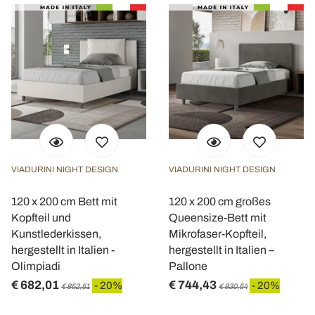
VIADURINI NIGHT DESIGN
VIADURINI NIGHT DESIGN
120 x 200 cm Bett mit
120 x 200 cm großes
Kopfteil und
Queensize-Bett mit
Kunstlederkissen,
Mikrofaser-Kopfteil,
hergestellt in Italien -
hergestellt in Italien –
Olimpiadi
Pallone
€ 682,01
€ 744,43
- 20%
- 20%
€ 852,51
€ 930,54