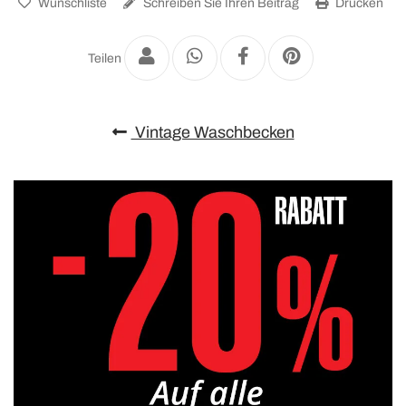
Wunschliste
Schreiben Sie Ihren Beitrag
Drucken
Teilen
Vintage Waschbecken