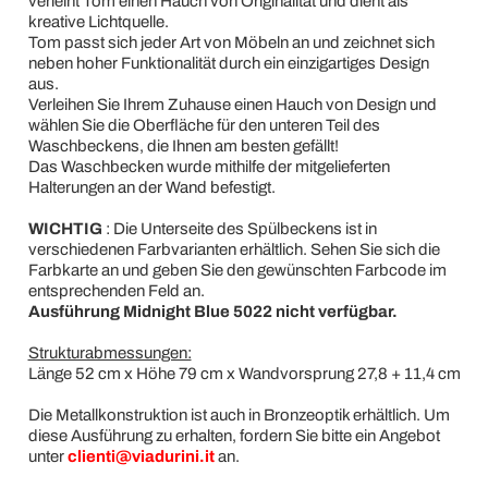
verleiht Tom einen Hauch von Originalität und dient als
kreative Lichtquelle.
Tom passt sich jeder Art von Möbeln an und zeichnet sich
neben hoher Funktionalität durch ein einzigartiges Design
aus.
Verleihen Sie Ihrem Zuhause einen Hauch von Design und
wählen Sie die Oberfläche für den unteren Teil des
Waschbeckens, die Ihnen am besten gefällt!
Das Waschbecken wurde mithilfe der mitgelieferten
Halterungen an der Wand befestigt.
WICHTIG
: Die Unterseite des Spülbeckens ist in
verschiedenen Farbvarianten erhältlich. Sehen Sie sich die
Farbkarte an und geben Sie den gewünschten Farbcode im
entsprechenden Feld an.
Ausführung Midnight Blue 5022 nicht verfügbar.
Strukturabmessungen:
Länge 52 cm x Höhe 79 cm x Wandvorsprung 27,8 + 11,4 cm
Die Metallkonstruktion ist auch in Bronzeoptik erhältlich. Um
diese Ausführung zu erhalten, fordern Sie bitte ein Angebot
unter
clienti@viadurini.it
an.