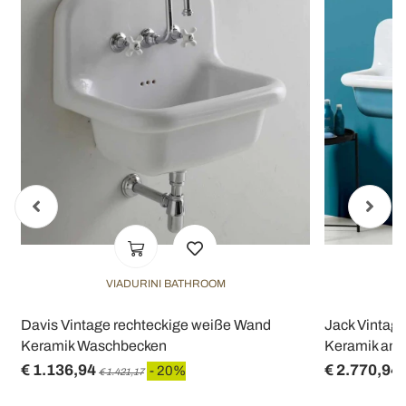
VIADURINI BATHROOM
Davis Vintage rechteckige weiße Wand
Jack Vintag
Keramik Waschbecken
Keramik an 
€ 1.136,94
€ 2.770,94
- 20%
€ 1.421,17