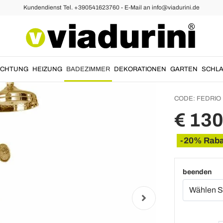
Kundendienst Tel. +390541623760 - E-Mail an info@viadurini.de
Verste
Duschs
Bath G
UCHTUNG
HEIZUNG
BADEZIMMER
DEKORATIONEN
GARTEN
SCHLA
CODE:
FEDRIO
€ 13
-20% Raba
beenden