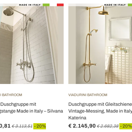
NI BATHROOM
VIADURINI BATHROOM
 Duschgruppe mit
Duschgruppe mit Gleitschiene
stange Made in Italy – Silvana
Vintage-Messing, Made in Italy
Katerina
0,81
€ 2.145,90
€ 3.113,51
- 20%
€ 2.682,38
- 20%