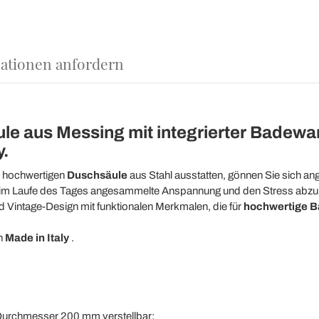
ationen anfordern
le aus Messing mit integrierter Badew
y.
r hochwertigen
Duschsäule
aus Stahl ausstatten, gönnen Sie sich 
e im Laufe des Tages angesammelte Anspannung und den Stress abzuba
 Vintage-Design mit funktionalen Merkmalen, die für
hochwertige 
n
Made in Italy
.
urchmesser 200 mm verstellbar;