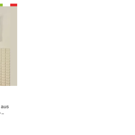
 aus
 –