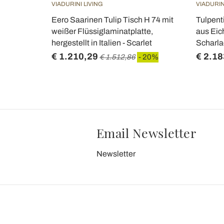
VIADURINI LIVING
VIADURIN
 H 74 Rund
Eero Saarinen Tulip Tisch H 74 mit
Tulpent
Hergestellt
weißer Flüssiglaminatplatte,
aus Eich
hergestellt in Italien - Scarlet
Scharla
€ 1.210,29
€ 2.18
20%
€ 1.512,86
- 20%
Email Newsletter
Newsletter