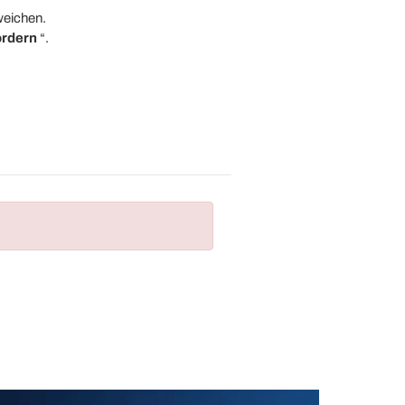
weichen.
ordern
“.