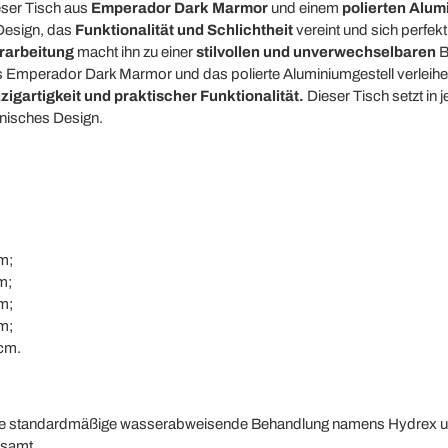
ser Tisch aus
Emperador Dark Marmor
und einem
polierten Alum
 Design, das
Funktionalität und Schlichtheit
vereint und sich perfek
rarbeitung
macht ihn zu einer
stilvollen und unverwechselbaren
B
us Emperador Dark Marmor und das polierte Aluminiumgestell verleih
zigartigkeit und praktischer Funktionalität.
Dieser Tisch setzt i
ienisches Design.
m;
m;
m;
m;
cm.
ine standardmäßige wasserabweisende Behandlung namens Hydrex un
gsamt.