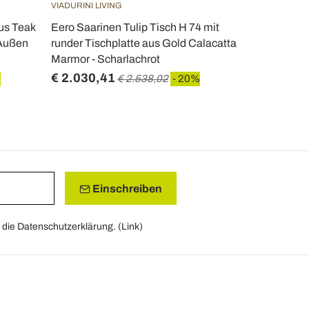
VIADURINI LIVING
VIADURINI LIV
us Teak
Eero Saarinen Tulip Tisch H 74 mit
Eero Saarin
 Außen
runder Tischplatte aus Gold Calacatta
mit Carrara
Marmor - Scharlachrot
in Italien - 
€ 2.030,41
€ 1.131,4
%
€ 2.538,02
- 20%
Einschreiben
die Datenschutzerklärung. (
Link
)