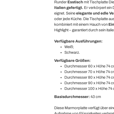
Runder
Esstisch
mit Tischplatte
Die
Italien gefertigt.
Er verkörpert ein
eignet. Seine
elegante und edle Ve
oder jede Küche. Die Tischplatte a
kombiniert mit einem Hauch von
Ein
Highlight – garantiert durch sein ital
Verfügbare Ausführungen:
Weiß;
Schwarz.
Verfügbare Größen:
Durchmesser 60 x Höhe 74 c
Durchmesser 70 x Höhe 74 c
Durchmesser 80 x Höhe 74 c
Durchmesser 90 x Höhe 74 c
Durchmesser 100 x Höhe 74 
Basisdurchmesser:
43 cm
Diese Marmorplatte verfügt über e
Aufnahme von Flüssigkeiten verlan