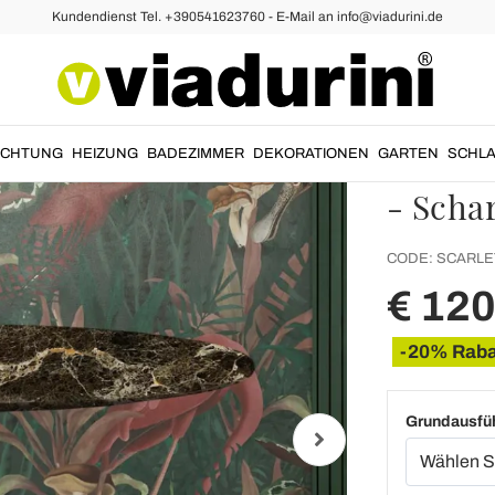
Kundendienst Tel. +390541623760 - E-Mail an info@viadurini.de
Eero Sa
Rund a
Marmor,
UCHTUNG
HEIZUNG
BADEZIMMER
DEKORATIONEN
GARTEN
SCHLA
- Scha
CODE:
SCARLE
€ 12
-20% Raba
Grundausfü