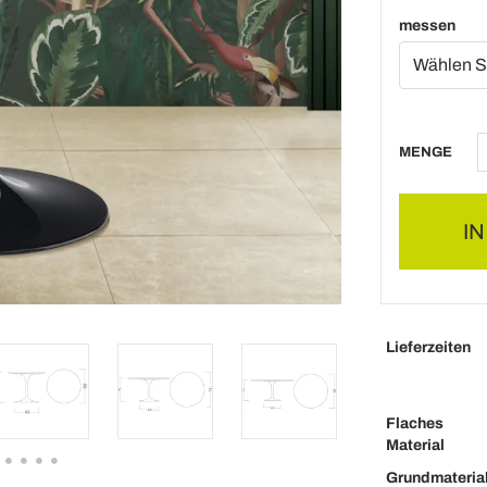
messen
MENGE
I
Lieferzeiten
Flaches
Material
Grundmateria