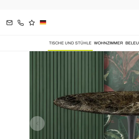
Home
Tische und Stühle
Tische
Runde Tische
TISCHE UND STÜHLE
WOHNZIMMER
BELE