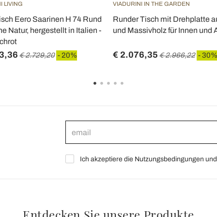
I LIVING
VIADURINI IN THE GARDEN
isch Eero Saarinen H 74 Rund
Runder Tisch mit Drehplatte a
e Natur, hergestellt in Italien -
und Massivholz für Innen und
chrot
3,36
€ 2.076,35
€ 2.729,20
- 20%
€ 2.966,22
- 30
Ich akzeptiere die Nutzungsbedingungen und 
Entdecken Sie unsere Produkte