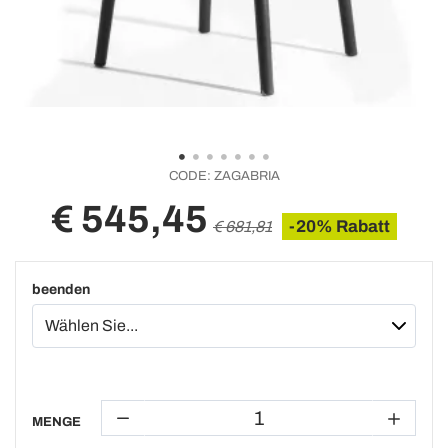
CODE:
ZAGABRIA
€ 545,45
-20% Rabatt
€ 681,81
beenden
MENGE