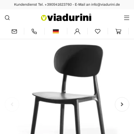
Kundendienst Tel. +390541623760 - E-Mail an info@viadurini.de
Zurück
Vorher
Nächste
Stapelbarer Esszimmerstuhl aus
Polypropylen, 4 Stück - Zagreb