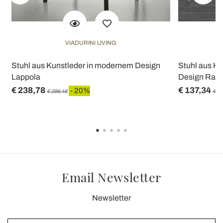
VIADURINI LIVING
Stuhl aus Kunstleder in modernem Design
Stuhl aus H
Lappola
Design Rav
€ 238,78
€ 137,34
- 20%
€ 298,48
€ 17
Email Newsletter
Newsletter