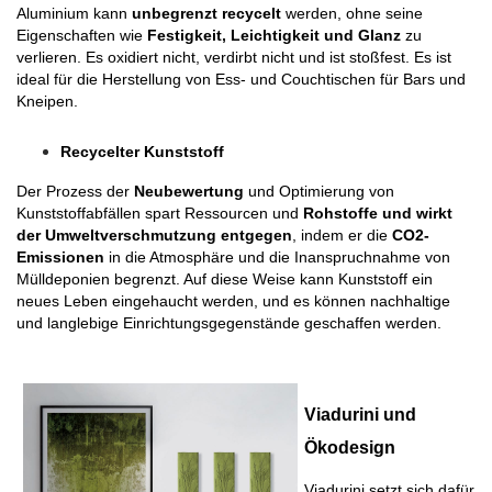
Aluminium kann 
unbegrenzt recycelt
 werden, ohne seine 
Eigenschaften wie 
Festigkeit, Leichtigkeit und Glanz 
zu 
verlieren. Es oxidiert nicht, verdi
rbt nich
t und ist stoßfest. Es ist 
ideal für die Herstellung von Ess- und Couchtischen für Bars und 
Kneipen.
Recycelter Kunststoff
Der Prozess der 
Neubewertung
 und Optimierung von 
Kunststoffabfällen spart Ressourcen und
 Rohstoffe und wirkt 
der Umweltverschmutzung entgegen
, indem er die 
CO2-
Emissionen
 in die Atmosphäre und die Inanspruchnahme von 
Mülldeponien begrenzt. Auf diese Weise kann Kunststoff ein 
neues Leben eingehaucht werden, und es können nachhaltige 
und langlebige Einrichtungsgegenstände geschaffen werden.
Viadurini und 
Ökodesign
Viadurini setzt sich dafür 