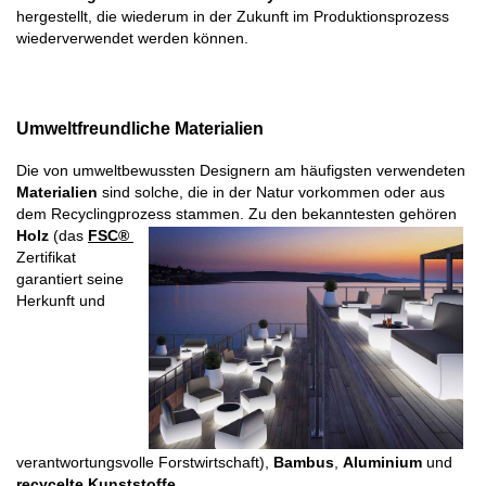
hergestellt, die wiederum in der Zukunft im Produktionsprozess 
wiederverwendet werden können.
Umweltfreundliche Materialien
Die von umweltbewussten Designern am häufigsten verwendeten 
Materialien
 sind solche, die in der Natur vorkommen oder aus 
dem Recyclingproz
es
s stammen. Zu den bekanntesten gehören 
Holz
 (das 
FSC® 
Zertifikat 
garantiert seine 
Herkunft und 
verantwortungsvolle Forstwirtschaft), 
Bambus
, 
Aluminium
 und 
r
ecy
celte Kunststoffe
.