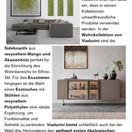
ein, dass in seinen 
Kollektionen 
umweltfreundliche 
Produkte verwendet 
werden. In der 
Wohnkollektion von 
Viadurini
 sind die 
Sideboards
 aus 
recyceltem Mango und 
Akazienholz
 perfekt für 
die Einrichtung des 
Wohnbereichs im Ethno-
Stil. Für das 
Esszimmer
hingegen ist die Wahl 
eines 
Esstisches
 mit 
Stühlen
 aus 
recyceltem 
Polyethylen
 eine ideale 
Ergänzung, um 
Funktionalität und 
Ästhetik zu verbinden. 
Viadurini bietet
 schließlich auch bei der 
Wahl des Heizsystems den 
weltweit
ersten
ökologischen 