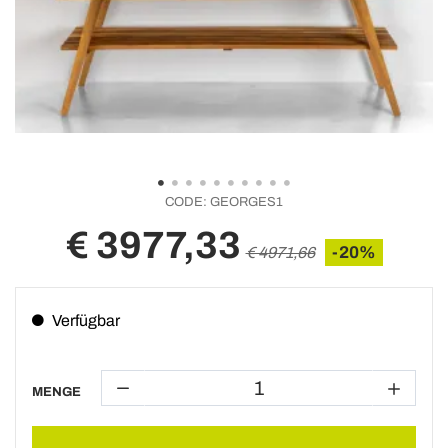
CODE:
GEORGES1
€ 3977,33
-20%
€ 4971,66
Verfügbar
MENGE