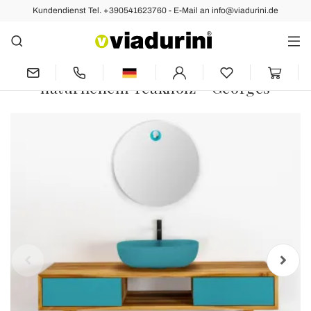
Kundendienst Tel. +390541623760 - E-Mail an info@viadurini.de
Zurück
Vorher
Nächste
Badezimmermöbel-Komposition mit
Schrank und Waschbecken aus
natürlichem Teakholz - Georges