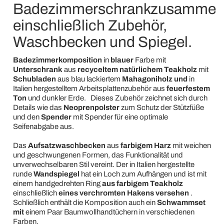
Badezimmerschrankzusammen
einschließlich Zubehör,
Waschbecken und Spiegel.
Badezimmerkomposition
in
blauer
Farbe mit
Unterschrank
aus
recyceltem natürlichem Teakholz
mit
Schubladen
aus blau lackiertem
Mahagoniholz und
in
Italien hergestelltem Arbeitsplattenzubehör aus
feuerfestem
Ton
und dunkler Erde.
Dieses Zubehör zeichnet sich durch
Details wie das
Neoprenpolster
zum Schutz der Stützfüße
und den
Spender
mit Spender für eine optimale
Seifenabgabe aus.
Das
Aufsatzwaschbecken
aus
farbigem Harz
mit weichen
und geschwungenen Formen, das Funktionalität und
unverwechselbaren Stil vereint. Der in Italien hergestellte
runde
Wandspiegel
hat ein Loch zum Aufhängen und ist mit
einem handgedrehten Ring
aus
farbigem Teakholz
einschließlich
eines verchromten Hakens versehen
.
Schließlich enthält die Komposition auch ein
Schwammset
mit
einem Paar Baumwollhandtüchern in verschiedenen
Farben.