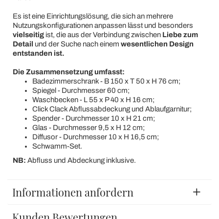
Es ist eine Einrichtungslösung, die sich an mehrere
Nutzungskonfigurationen anpassen lässt und besonders
vielseitig
ist, die aus der Verbindung zwischen
Liebe zum
Detail
und der Suche nach einem
wesentlichen Design
entstanden ist.
Die Zusammensetzung umfasst:
Badezimmerschrank - B 150 x T 50 x H 76 cm;
Spiegel - Durchmesser 60 cm;
Waschbecken - L 55 x P 40 x H 16 cm;
Click Clack Abflussabdeckung und Ablaufgarnitur;
Spender - Durchmesser 10 x H 21 cm;
Glas - Durchmesser 9,5 x H 12 cm;
Diffusor - Durchmesser 10 x H 16,5 cm;
Schwamm-Set.
NB:
Abfluss und Abdeckung inklusive.
Informationen anfordern
Kunden Bewertungen