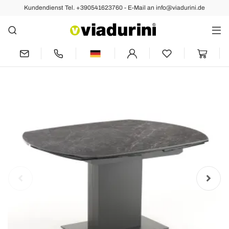
Kundendienst Tel. +390541623760 - E-Mail an info@viadurini.de
Zurück
Vorher
Nächste
Ausziehbarer Esstisch bis 180 cm in
Keramik und Stahl - Catone