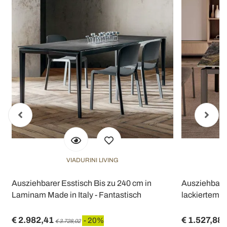
VIADURINI LIVING
Ausziehbarer Esstisch Bis zu 240 cm in
Ausziehbarer
Laminam Made in Italy - Fantastisch
lackiertem Me
€ 2.982,41
€ 1.527,88
- 20%
€ 3.728,02
€