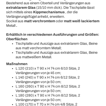
Bestehend aus einem Oberteil und Verlängerungen aus
extraklarem Glas
(15/10 mm dick). Die Tischplatte lässt
sich mittels eines
Kippmechanismus
, der die
Verlängerungsflügel anhebt, erweitern.
Sockel aus
matt verchromtem
oder
matt weiß lackiertem
Metall
.
Erhältlich in verschiedenen Ausführungen und Größen:
Oberflächen
Tischplatte und Auszüge aus extraklarem Glas, Beine
aus matt verchromtem Metall;
Tischplatte und Auszüge aus extraklarem Glas, Beine
aus mattweißem Metall.
Maßnahmen
L 120 (210) x T 90 x H 74 cm 6/10 Sitze, 2
Verlängerungen von je 45 cm;
L 140 (240) x T 90 x H 74 cm 6/12 Sitze, 2
Verlängerungen von je 50 cm;
L 160 (260) x T 90 x H 74 cm 8/12 Sitze, 2
Verlängerungen von je 50 cm;
L 180 (280) x T 90 x H 74 cm 8/12 Sitze, 2
Verlängerungen von je 50 cm;
L 100 (170) x T 70 x H 74 cm 4/8 Sitze, 2