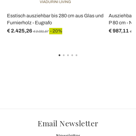
VIADURINI LIVING
n
Esstisch ausziehbar bis 280 cm aus Glas und
Ausziehbarer
Furnierholz - Eugrafo
P 80 cm - Na
€ 2.425,26
€ 987,11
- 20%
€ 3.031,57
€ 1.
Email Newsletter
Newsletter