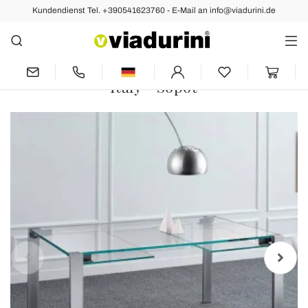
Kundendienst Tel. +390541623760 - E-Mail an info@viadurini.de
Zurück
Vorher
Nächste
Ausziehbarer Esstisch aus
extraleichtem Glas und Metall Made in
Italy - Sopot