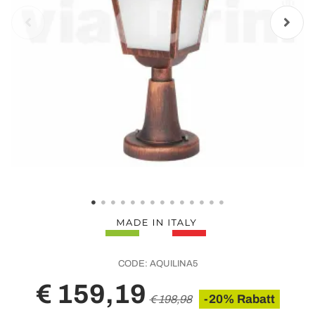
CODE:
AQUILINA5
€ 159,19
-20% Rabatt
€ 198,98