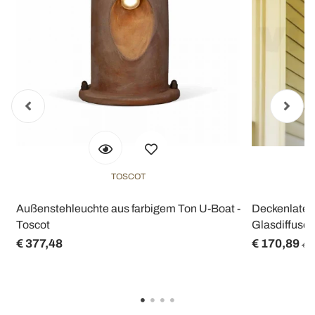
TOSCOT
Außenstehleuchte aus farbigem Ton U-Boat -
Deckenlater
Toscot
Glasdiffusor 
€ 377,48
€ 170,89
€ 2