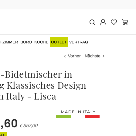
FZIMMER
BÜRO
KÜCHE
OUTLET
VERTRAG
Vorher
Nächste
-Bidetmischer in
g Klassisches Design
 Italy - Lisca
,60
€ 357,00
tt