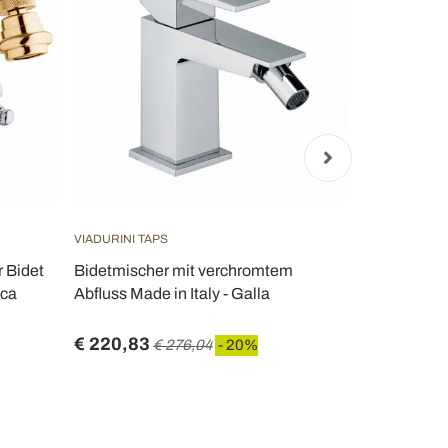
VIADURINI TAPS
VIADURINI TA
r Bidet
Bidetmischer mit verchromtem
Messing-Ei
sca
Abfluss Made in Italy - Galla
Bidet Klass
- Fioretta
€ 220,83
€ 504,09
€ 276,04
- 20%