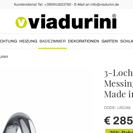
Kundendienst Tel. +390541623760 - E-Mail an info@viadurini.de
UCHTUNG
HEIZUNG
BADEZIMMER
DEKORATIONEN
GARTEN
SCHLA
uren
3-Loch
Messin
Made in
CODE:
LISCA6
€ 285
-20% Raba