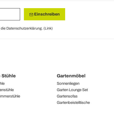
Einschreiben
die Datenschutzerklärung. (
Link
)
e Stühle
Gartenmöbel
hle
Sonnenliegen
enstühle
Garten Lounge Set
immerstühle
Gartensofas
Gartenbeistelltische