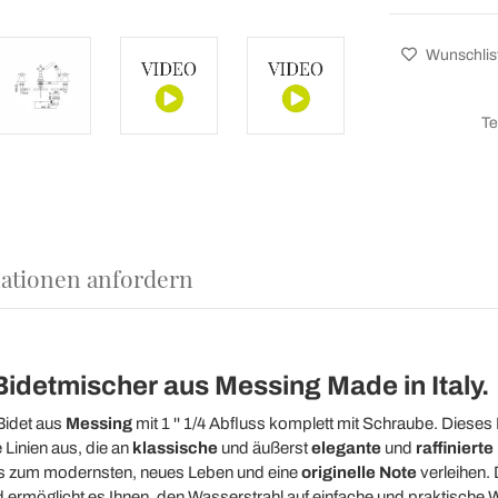
Wunschlis
Te
ationen anfordern
idetmischer aus Messing Made in Italy.
Bidet aus
Messing
mit 1 '' 1/4 Abfluss komplett mit Schraube. Dies
 Linien aus, die an
klassische
und äußerst
elegante
und
raffiniert
bis zum modernsten, neues Leben und eine
originelle Note
verleihen.
 ermöglicht es Ihnen, den Wasserstrahl auf einfache und praktische 