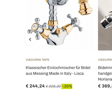
VIADURINI TAPS
VIADURIN
ahn für
Klassischer Einlochmischer für Bidet
Bidetmi
rlingsgriffe
aus Messing Made in Italy - Lisca
handgef
Norian
€ 244,24
€ 369
€ 305,30
- 20%