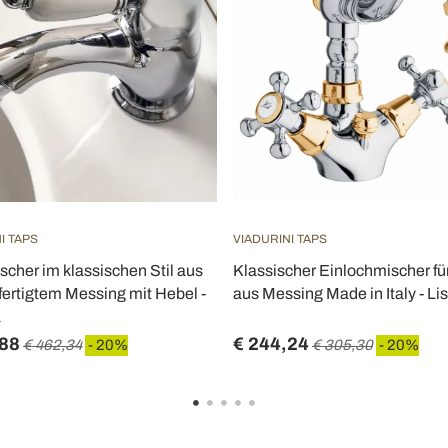
I TAPS
VIADURINI TAPS
scher im klassischen Stil aus
Klassischer Einlochmischer fü
ertigtem Messing mit Hebel -
aus Messing Made in Italy - Li
a
,88
€ 244,24
€ 462,34
- 20%
€ 305,30
- 20%