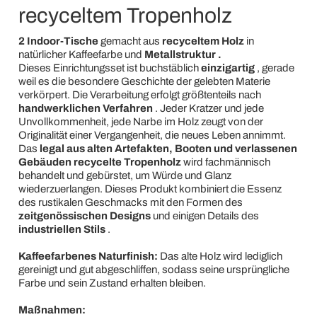
recyceltem Tropenholz
2 Indoor-Tische
gemacht
aus
recyceltem Holz
in
natürlicher Kaffeefarbe und
Metallstruktur
.
Dieses Einrichtungsset ist buchstäblich
einzigartig
, gerade
weil es die besondere Geschichte der gelebten Materie
verkörpert. Die Verarbeitung erfolgt größtenteils nach
handwerklichen Verfahren
. Jeder Kratzer und jede
Unvollkommenheit, jede Narbe im Holz zeugt von der
Originalität einer Vergangenheit, die neues Leben annimmt.
Das
legal aus alten Artefakten, Booten und verlassenen
Gebäuden recycelte Tropenholz
wird fachmännisch
behandelt und gebürstet, um Würde und Glanz
wiederzuerlangen. Dieses Produkt kombiniert die Essenz
des rustikalen Geschmacks mit den Formen des
zeitgenössischen Designs
und einigen Details des
industriellen Stils
.
Kaffeefarbenes Naturfinish:
Das alte Holz wird lediglich
gereinigt und gut abgeschliffen, sodass seine ursprüngliche
Farbe und sein Zustand erhalten bleiben.
Maßnahmen: