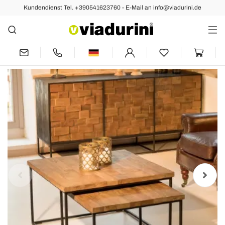
Kundendienst Tel. +390541623760 - E-Mail an info@viadurini.de
Zurück
Vorher
Nächste
2 Couchtische mit Platte aus recyceltem
Holz und Metallfuß - Slide