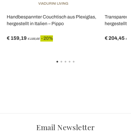
VIADURINI LIVING
Handbespannter Couchtisch aus Plexiglas,
Transparente
hergestellt in Italien – Pippo
hergestellt in
€ 159,19
€ 204,45
- 20%
€ 198,98
€ 2
Email Newsletter