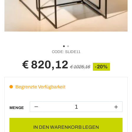
CODE:
SLIDE11
€ 820,12
-20%
€ 1025,16
Begrenzte Verfügbarkeit
MENGE
IN DEN WARENKORB LEGEN